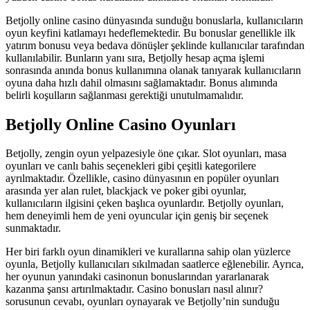
Betjolly online casino dünyasında sunduğu bonuslarla, kullanıcıların
oyun keyfini katlamayı hedeflemektedir. Bu bonuslar genellikle ilk
yatırım bonusu veya bedava dönüşler şeklinde kullanıcılar tarafından
kullanılabilir. Bunların yanı sıra, Betjolly hesap açma işlemi
sonrasında anında bonus kullanımına olanak tanıyarak kullanıcıların
oyuna daha hızlı dahil olmasını sağlamaktadır. Bonus alımında
belirli koşulların sağlanması gerektiği unutulmamalıdır.
Betjolly Online Casino Oyunları
Betjolly, zengin oyun yelpazesiyle öne çıkar. Slot oyunları, masa
oyunları ve canlı bahis seçenekleri gibi çeşitli kategorilere
ayrılmaktadır. Özellikle, casino dünyasının en popüler oyunları
arasında yer alan rulet, blackjack ve poker gibi oyunlar,
kullanıcıların ilgisini çeken başlıca oyunlardır. Betjolly oyunları,
hem deneyimli hem de yeni oyuncular için geniş bir seçenek
sunmaktadır.
Her biri farklı oyun dinamikleri ve kurallarına sahip olan yüzlerce
oyunla, Betjolly kullanıcıları sıkılmadan saatlerce eğlenebilir. Ayrıca,
her oyunun yanındaki casinonun bonuslarından yararlanarak
kazanma şansı artırılmaktadır. Casino bonusları nasıl alınır?
sorusunun cevabı, oyunları oynayarak ve Betjolly’nin sunduğu