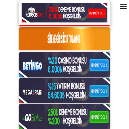
ope
me