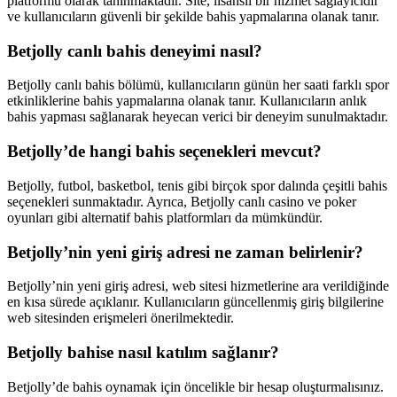
platformu olarak tanınmaktadır. Site, lisanslı bir hizmet sağlayıcıdır
ve kullanıcıların güvenli bir şekilde bahis yapmalarına olanak tanır.
Betjolly canlı bahis deneyimi nasıl?
Betjolly canlı bahis bölümü, kullanıcıların günün her saati farklı spor
etkinliklerine bahis yapmalarına olanak tanır. Kullanıcıların anlık
bahis yapması sağlanarak heyecan verici bir deneyim sunulmaktadır.
Betjolly’de hangi bahis seçenekleri mevcut?
Betjolly, futbol, basketbol, tenis gibi birçok spor dalında çeşitli bahis
seçenekleri sunmaktadır. Ayrıca, Betjolly canlı casino ve poker
oyunları gibi alternatif bahis platformları da mümkündür.
Betjolly’nin yeni giriş adresi ne zaman belirlenir?
Betjolly’nin yeni giriş adresi, web sitesi hizmetlerine ara verildiğinde
en kısa sürede açıklanır. Kullanıcıların güncellenmiş giriş bilgilerine
web sitesinden erişmeleri önerilmektedir.
Betjolly bahise nasıl katılım sağlanır?
Betjolly’de bahis oynamak için öncelikle bir hesap oluşturmalısınız.