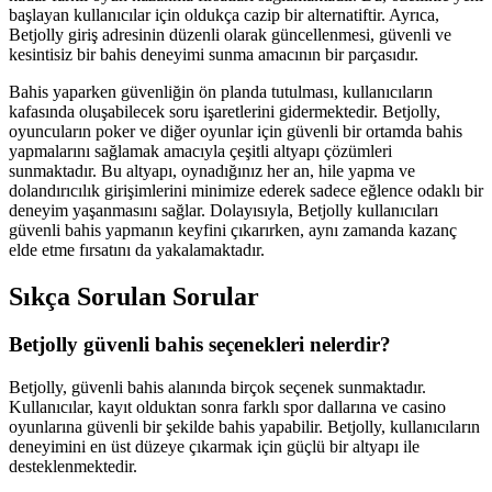
başlayan kullanıcılar için oldukça cazip bir alternatiftir. Ayrıca,
Betjolly giriş adresinin düzenli olarak güncellenmesi, güvenli ve
kesintisiz bir bahis deneyimi sunma amacının bir parçasıdır.
Bahis yaparken güvenliğin ön planda tutulması, kullanıcıların
kafasında oluşabilecek soru işaretlerini gidermektedir. Betjolly,
oyuncuların poker ve diğer oyunlar için güvenli bir ortamda bahis
yapmalarını sağlamak amacıyla çeşitli altyapı çözümleri
sunmaktadır. Bu altyapı, oynadığınız her an, hile yapma ve
dolandırıcılık girişimlerini minimize ederek sadece eğlence odaklı bir
deneyim yaşanmasını sağlar. Dolayısıyla, Betjolly kullanıcıları
güvenli bahis yapmanın keyfini çıkarırken, aynı zamanda kazanç
elde etme fırsatını da yakalamaktadır.
Sıkça Sorulan Sorular
Betjolly güvenli bahis seçenekleri nelerdir?
Betjolly, güvenli bahis alanında birçok seçenek sunmaktadır.
Kullanıcılar, kayıt olduktan sonra farklı spor dallarına ve casino
oyunlarına güvenli bir şekilde bahis yapabilir. Betjolly, kullanıcıların
deneyimini en üst düzeye çıkarmak için güçlü bir altyapı ile
desteklenmektedir.