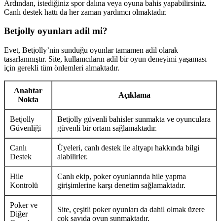
Ardından, istediğiniz spor dalına veya oyuna bahis yapabilirsiniz.
Canlı destek hattı da her zaman yardımcı olmaktadır.
Betjolly oyunları adil mi?
Evet, Betjolly’nin sunduğu oyunlar tamamen adil olarak
tasarlanmıştır. Site, kullanıcıların adil bir oyun deneyimi yaşaması
için gerekli tüm önlemleri almaktadır.
Anahtar
Açıklama
Nokta
Betjolly
Betjolly güvenli bahisler sunmakta ve oyunculara
Güvenliği
güvenli bir ortam sağlamaktadır.
Canlı
Üyeleri, canlı destek ile altyapı hakkında bilgi
Destek
alabilirler.
Hile
Canlı ekip, poker oyunlarında hile yapma
Kontrolü
girişimlerine karşı denetim sağlamaktadır.
Poker ve
Site, çeşitli poker oyunları da dahil olmak üzere
Diğer
çok sayıda oyun sunmaktadır.