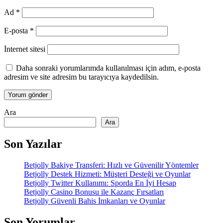
Ad
*
E-posta
*
İnternet sitesi
Daha sonraki yorumlarımda kullanılması için adım, e-posta
adresim ve site adresim bu tarayıcıya kaydedilsin.
Ara
Ara
Son Yazılar
Betjolly Bakiye Transferi: Hızlı ve Güvenilir Yöntemler
Betjolly Destek Hizmeti: Müşteri Desteği ve Oyunlar
Betjolly Twitter Kullanımı: Sporda En İyi Hesap
Betjolly Casino Bonusu ile Kazanç Fırsatları
Betjolly Güvenli Bahis İmkanları ve Oyunlar
Son Yorumlar