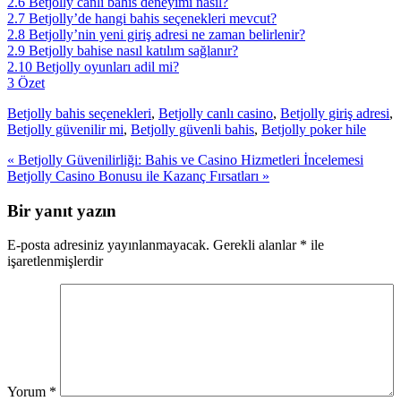
2.6
Betjolly canlı bahis deneyimi nasıl?
2.7
Betjolly’de hangi bahis seçenekleri mevcut?
2.8
Betjolly’nin yeni giriş adresi ne zaman belirlenir?
2.9
Betjolly bahise nasıl katılım sağlanır?
2.10
Betjolly oyunları adil mi?
3
Özet
Betjolly bahis seçenekleri
,
Betjolly canlı casino
,
Betjolly giriş adresi
,
Betjolly güvenilir mi
,
Betjolly güvenli bahis
,
Betjolly poker hile
Yazı
«
Betjolly Güvenilirliği: Bahis ve Casino Hizmetleri İncelemesi
Betjolly Casino Bonusu ile Kazanç Fırsatları
»
gezinmesi
Bir yanıt yazın
E-posta adresiniz yayınlanmayacak.
Gerekli alanlar
*
ile
işaretlenmişlerdir
Yorum
*