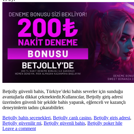
Betjolly güvenli bahis, Türkiye’deki bahis severler için sunduğu
avantajlarla dikkat çekmektedir.Kullanıcılar, Betjolly giriş adresi
üzerinden güvenli bir şekilde bahis yaparak, eğlenceli ve kazançlı
deneyimlerin tadını çıkarabilirler.
Betjolly bahis seçenekleri
,
Betjolly canlı casino
,
Betjolly giriş adresi
,
Betjolly güvenilir mi
,
Betjolly güvenli bahis
,
Betjolly poker hile
Leave a comment