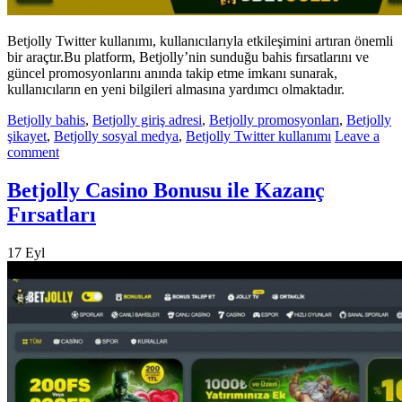
Betjolly Twitter kullanımı, kullanıcılarıyla etkileşimini artıran önemli
bir araçtır.Bu platform, Betjolly’nin sunduğu bahis fırsatlarını ve
güncel promosyonlarını anında takip etme imkanı sunarak,
kullanıcıların en yeni bilgileri almasına yardımcı olmaktadır.
Betjolly bahis
,
Betjolly giriş adresi
,
Betjolly promosyonları
,
Betjolly
şikayet
,
Betjolly sosyal medya
,
Betjolly Twitter kullanımı
Leave a
comment
Betjolly Casino Bonusu ile Kazanç
Fırsatları
17
Eyl