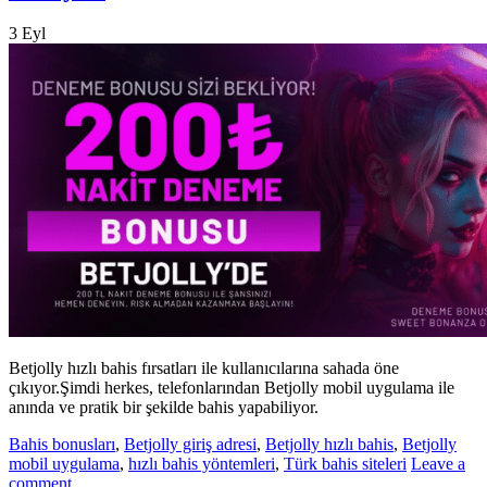
3
Eyl
Betjolly hızlı bahis fırsatları ile kullanıcılarına sahada öne
çıkıyor.Şimdi herkes, telefonlarından Betjolly mobil uygulama ile
anında ve pratik bir şekilde bahis yapabiliyor.
Bahis bonusları
,
Betjolly giriş adresi
,
Betjolly hızlı bahis
,
Betjolly
mobil uygulama
,
hızlı bahis yöntemleri
,
Türk bahis siteleri
Leave a
comment