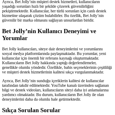
Ayrıca, Bet Jolly’nin müşteri destek hizmetleri, kullanıcıların
yaşadığı sorunları hızlı bir şekilde çözerek güvenilirliğini
pekiştirmektedir. Kullanıcılar, her türlü sorunları için canlı destek
hizmetine ulaşarak çözüm bulabilirler. Bu özellik, Bet Jolly’nin
güvenilir bir marka olmasını sağlayan unsurlardan biridir.
Bet Jolly’nin Kullanıcı Deneyimi ve
Yorumlar
Bet Jolly kullanıcıları, siteye dair deneyimlerini ve yorumlarını
sosyal medya platformlarında paylaşmaktadır. Bu yorumlar, yeni
kullanıcılar için önemli bir referans kaynağı oluşturmaktadır.
Kullanıcıların Bet Jolly hakkında yaptığı değerlendirmeler,
genellikle olumlu yöndedir. Özellikle, bahis seçeneklerinin çeşitliliği
ve müşteri destek hizmetlerinin kalitesi sıkça vurgulanmaktadır.
Ayrıca, Bet Jolly’nin sunduğu içeriklerin kalitesi de kullanıcılar
tarafından takdir edilmektedir. YouTube kanalı üzerinden sağlanan
bilgi ve destek videoları, kullanıcıların siteyi daha iyi anlamalarına
yardımcı olmaktadır. Bu durum, kullanıcıların Bet Jolly ile olan
deneyimlerini daha da olumlu hale getirmektedir.
Sıkça Sorulan Sorular