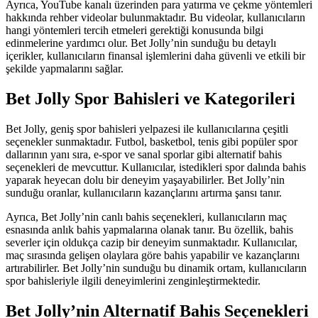
Ayrıca, YouTube kanalı üzerinden para yatırma ve çekme yöntemleri
hakkında rehber videolar bulunmaktadır. Bu videolar, kullanıcıların
hangi yöntemleri tercih etmeleri gerektiği konusunda bilgi
edinmelerine yardımcı olur. Bet Jolly’nin sunduğu bu detaylı
içerikler, kullanıcıların finansal işlemlerini daha güvenli ve etkili bir
şekilde yapmalarını sağlar.
Bet Jolly Spor Bahisleri ve Kategorileri
Bet Jolly, geniş spor bahisleri yelpazesi ile kullanıcılarına çeşitli
seçenekler sunmaktadır. Futbol, basketbol, tenis gibi popüler spor
dallarının yanı sıra, e-spor ve sanal sporlar gibi alternatif bahis
seçenekleri de mevcuttur. Kullanıcılar, istedikleri spor dalında bahis
yaparak heyecan dolu bir deneyim yaşayabilirler. Bet Jolly’nin
sunduğu oranlar, kullanıcıların kazançlarını artırma şansı tanır.
Ayrıca, Bet Jolly’nin canlı bahis seçenekleri, kullanıcıların maç
esnasında anlık bahis yapmalarına olanak tanır. Bu özellik, bahis
severler için oldukça cazip bir deneyim sunmaktadır. Kullanıcılar,
maç sırasında gelişen olaylara göre bahis yapabilir ve kazançlarını
artırabilirler. Bet Jolly’nin sunduğu bu dinamik ortam, kullanıcıların
spor bahisleriyle ilgili deneyimlerini zenginleştirmektedir.
Bet Jolly’nin Alternatif Bahis Seçenekleri