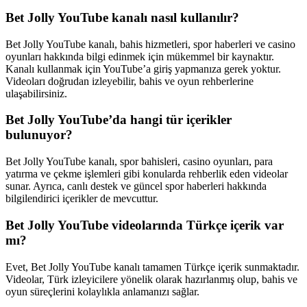
Bet Jolly YouTube kanalı nasıl kullanılır?
Bet Jolly YouTube kanalı, bahis hizmetleri, spor haberleri ve casino
oyunları hakkında bilgi edinmek için mükemmel bir kaynaktır.
Kanalı kullanmak için YouTube’a giriş yapmanıza gerek yoktur.
Videoları doğrudan izleyebilir, bahis ve oyun rehberlerine
ulaşabilirsiniz.
Bet Jolly YouTube’da hangi tür içerikler
bulunuyor?
Bet Jolly YouTube kanalı, spor bahisleri, casino oyunları, para
yatırma ve çekme işlemleri gibi konularda rehberlik eden videolar
sunar. Ayrıca, canlı destek ve güncel spor haberleri hakkında
bilgilendirici içerikler de mevcuttur.
Bet Jolly YouTube videolarında Türkçe içerik var
mı?
Evet, Bet Jolly YouTube kanalı tamamen Türkçe içerik sunmaktadır.
Videolar, Türk izleyicilere yönelik olarak hazırlanmış olup, bahis ve
oyun süreçlerini kolaylıkla anlamanızı sağlar.