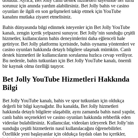
doludur. Ayrıca, Bet Jolly canlı destek hizmetleri sayesinde her türlü
sorunuz için anında yardım alabilirsiniz. Bet Jolly bahis ve casino
oyunları ile ilgili en son gelişmeleri takip etmek için YouTube
kanalını mutlaka ziyaret etmelisiniz.
Bahis dünyasında bilgi edinmek isteyenler için Bet Jolly YouTube
kanalı, zengin içerik yelpazesi sunuyor. Bet Jolly’nin sunduğu çeşitli
hizmetler, kullanıcıların bahis deneyimlerini daha eğlenceli hale
getiriyor. Bet Jolly platformu içerisinde, bahis oynama yöntemleri ve
casino oyunları hakkında detaylı bilgilere ulaşmak mümkün. Canlı
destek hizmetleri ile kullanıcıların sorularına hızlıca cevap veriliyor.
Bu nedenle, bahis tutkunları için Bet Jolly YouTube kanalı, önemli
bir kaynak olma özelliği taşıyor.
Bet Jolly YouTube Hizmetleri Hakkında
Bilgi
Bet Jolly YouTube kanalı, bahis ve spor tutkunları için oldukça
değerli bir bilgi kaynağıdır. Bu kanalda, Bet Jolly hizmetleri
hakkında detaylı bilgilere ulaşabilir, aynı zamanda bahis nasıl yapılır,
canlı bahis seçenekleri ve casino oyunları hakkında rehberlik eden
videolar bulabilirsiniz. Kullanıcılar, videoları izleyerek Bet Jolly’nin
sunduğu çeşitli hizmetlerin nasıl kullanılacağını öğrenebilirler.
Özellikle yeni başlayanlar için oldukça faydalı olan bu içerikler,