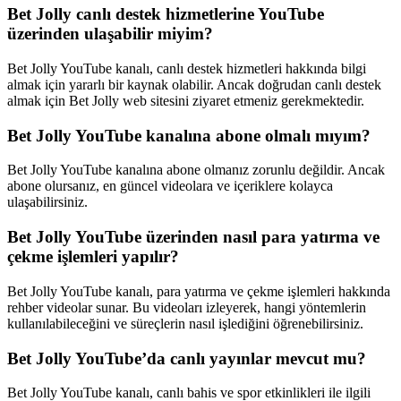
Bet Jolly canlı destek hizmetlerine YouTube
üzerinden ulaşabilir miyim?
Bet Jolly YouTube kanalı, canlı destek hizmetleri hakkında bilgi
almak için yararlı bir kaynak olabilir. Ancak doğrudan canlı destek
almak için Bet Jolly web sitesini ziyaret etmeniz gerekmektedir.
Bet Jolly YouTube kanalına abone olmalı mıyım?
Bet Jolly YouTube kanalına abone olmanız zorunlu değildir. Ancak
abone olursanız, en güncel videolara ve içeriklere kolayca
ulaşabilirsiniz.
Bet Jolly YouTube üzerinden nasıl para yatırma ve
çekme işlemleri yapılır?
Bet Jolly YouTube kanalı, para yatırma ve çekme işlemleri hakkında
rehber videolar sunar. Bu videoları izleyerek, hangi yöntemlerin
kullanılabileceğini ve süreçlerin nasıl işlediğini öğrenebilirsiniz.
Bet Jolly YouTube’da canlı yayınlar mevcut mu?
Bet Jolly YouTube kanalı, canlı bahis ve spor etkinlikleri ile ilgili