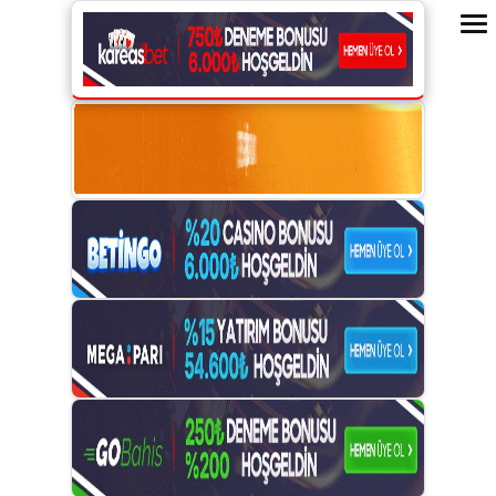
ope
me