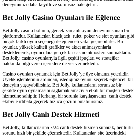
deneyiminizi daha keyifli ve sorunsuz hale getirir.
Bet Jolly Casino Oyunları ile Eğlence
Bet Jolly casino bölümü, gerçek zamanlı oyun deneyimi sunan bir
platformdur. Kullanıcılar, blackjack, rulet, poker ve slot oyunları gibi
birçok farklı oyun seçeneği ile eğlenceli vakit geçirebilirler. Bu
oyunlar, yüksek kaliteli grafikler ve akıcı animasyonlarla
desteklenerek, oyunculara gerçek bir casino atmosferi sunmaktadır.
Bet Jolly, casino oyunlarıyla ilgili çeşitli ipuçları ve stratejiler
hakkında bilgi veren içeriklere de yer vermektedir.
Casino oyunları oynamak için Bet Jolly’ye üye olmanız yeterlidir.
Üyelik işlemlerinin ardından, istediğiniz oyunu seçerek eğlenceli bir
deneyim yaşayabilirsiniz. Bet Jolly, kullanıcıların sorunsuz bir
şekilde oyun oynamasını sağlamak amacıyla etkili bir müşteri destek
hizmetine sahiptir. Herhangi bir sorunla karşılaşırsanız, canlı destek
ekibiyle irtibata geçerek hızlıca çözüm bulabilirsiniz.
Bet Jolly Canlı Destek Hizmeti
Bet Jolly, kullanıcılarına 7/24 canlı destek hizmeti sunarak, her türlü
sorunu hızlı bir şekilde çözmektedir. Kullanıcılar, site üzerindeki