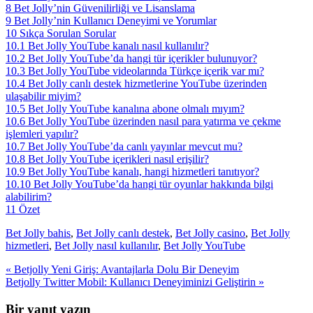
8
Bet Jolly’nin Güvenilirliği ve Lisanslama
9
Bet Jolly’nin Kullanıcı Deneyimi ve Yorumlar
10
Sıkça Sorulan Sorular
10.1
Bet Jolly YouTube kanalı nasıl kullanılır?
10.2
Bet Jolly YouTube’da hangi tür içerikler bulunuyor?
10.3
Bet Jolly YouTube videolarında Türkçe içerik var mı?
10.4
Bet Jolly canlı destek hizmetlerine YouTube üzerinden
ulaşabilir miyim?
10.5
Bet Jolly YouTube kanalına abone olmalı mıyım?
10.6
Bet Jolly YouTube üzerinden nasıl para yatırma ve çekme
işlemleri yapılır?
10.7
Bet Jolly YouTube’da canlı yayınlar mevcut mu?
10.8
Bet Jolly YouTube içerikleri nasıl erişilir?
10.9
Bet Jolly YouTube kanalı, hangi hizmetleri tanıtıyor?
10.10
Bet Jolly YouTube’da hangi tür oyunlar hakkında bilgi
alabilirim?
11
Özet
Bet Jolly bahis
,
Bet Jolly canlı destek
,
Bet Jolly casino
,
Bet Jolly
hizmetleri
,
Bet Jolly nasıl kullanılır
,
Bet Jolly YouTube
Yazı
«
Betjolly Yeni Giriş: Avantajlarla Dolu Bir Deneyim
Betjolly Twitter Mobil: Kullanıcı Deneyiminizi Geliştirin
»
gezinmesi
Bir yanıt yazın