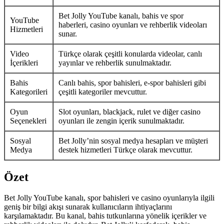
Bet Jolly YouTube kanalı, bahis ve spor
YouTube
haberleri, casino oyunları ve rehberlik videoları
Hizmetleri
sunar.
Video
Türkçe olarak çeşitli konularda videolar, canlı
İçerikleri
yayınlar ve rehberlik sunulmaktadır.
Bahis
Canlı bahis, spor bahisleri, e-spor bahisleri gibi
Kategorileri
çeşitli kategoriler mevcuttur.
Oyun
Slot oyunları, blackjack, rulet ve diğer casino
Seçenekleri
oyunları ile zengin içerik sunulmaktadır.
Sosyal
Bet Jolly’nin sosyal medya hesapları ve müşteri
Medya
destek hizmetleri Türkçe olarak mevcuttur.
Özet
Bet Jolly YouTube kanalı, spor bahisleri ve casino oyunlarıyla ilgili
geniş bir bilgi akışı sunarak kullanıcıların ihtiyaçlarını
karşılamaktadır. Bu kanal, bahis tutkunlarına yönelik içerikler ve