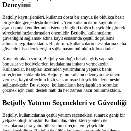
Deneyimi
Betjolly kayıt işlemleri, kullanıcı dostu bir arayüz ile oldukça basit
bir şekilde gerçekleştirilmektedir. Yeni kullanıcıların kaydolma
aşamasında kendilerinden istenen bilgileri doğru bir şekilde girerek
süreçlerini hızlandırmaları önemlidir. Betjolly, kullanıcıların
güvenliğini sağlamak adına kayıt esnasında çeşitli doğrulama
adımları uygulamaktadır. Bu durum, kullanıcıların hesaplarına daha
güvende hissederek erişim sağlamasını mümkün kılmaktadır.
Kayıt olduktan sonra, Betjolly sunduğu hesaba giriş yaparak
bonuslar ve hediyelerden faydalanma imkanı vermektedir.
Kullanıcılar, hesapları üzerinden yatırımlarını yaparak bahis
süreçlerine katılabilirler. Betjolly’nin kullanıcı deneyimine önem
vermesi, kayıt sürecinin hızlı ve sorunsuz bir şekilde ilerlemesini
sağlamaktadır. Bu süreçte, kullanıcıların karşılaştıkları sorunları
çözmek için canlı destek hattı da her zaman hazır bulunmaktadır.
Betjolly Yatırım Seçenekleri ve Güvenliği
Betjolly, kullanıcılarına çeşitli yatırım seçenekleri sunarak geniş bir
yelpaze oluşturmuştur. Kullanıcılar, diledikleri yöntem ile
hesaplarına para yatırabilir ve bu süreçten en iyi şekilde
faydalanabilirler. Betjolly özellikle kullanıcılara sunduğu ödeme