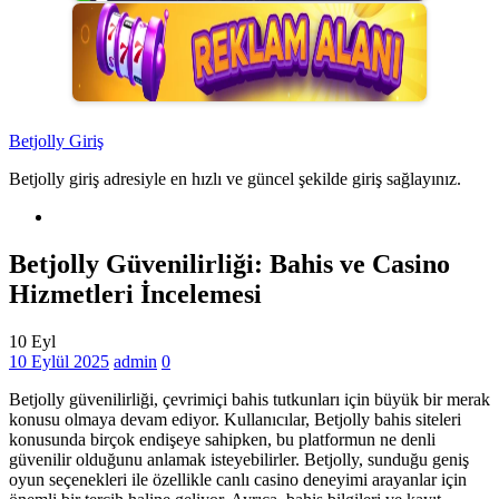
Skip
Betjolly Giriş
to
Betjolly giriş adresiyle en hızlı ve güncel şekilde giriş sağlayınız.
content
Betjolly Güvenilirliği: Bahis ve Casino
Hizmetleri İncelemesi
10
Eyl
Posted
Author
10 Eylül 2025
admin
0
on
Betjolly güvenilirliği, çevrimiçi bahis tutkunları için büyük bir merak
konusu olmaya devam ediyor. Kullanıcılar, Betjolly bahis siteleri
konusunda birçok endişeye sahipken, bu platformun ne denli
güvenilir olduğunu anlamak isteyebilirler. Betjolly, sunduğu geniş
oyun seçenekleri ile özellikle canlı casino deneyimi arayanlar için