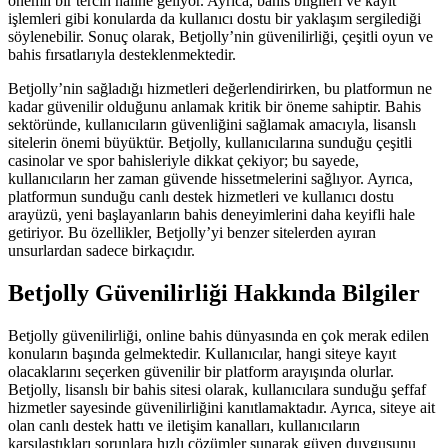
önemli bir tercih haline geliyor. Ayrıca, bahis bilgileri ve kayıt
işlemleri gibi konularda da kullanıcı dostu bir yaklaşım sergilediği
söylenebilir. Sonuç olarak, Betjolly’nin güvenilirliği, çeşitli oyun ve
bahis fırsatlarıyla desteklenmektedir.
Betjolly’nin sağladığı hizmetleri değerlendirirken, bu platformun ne
kadar güvenilir olduğunu anlamak kritik bir öneme sahiptir. Bahis
sektöründe, kullanıcıların güvenliğini sağlamak amacıyla, lisanslı
sitelerin önemi büyüktür. Betjolly, kullanıcılarına sunduğu çeşitli
casinolar ve spor bahisleriyle dikkat çekiyor; bu sayede,
kullanıcıların her zaman güvende hissetmelerini sağlıyor. Ayrıca,
platformun sunduğu canlı destek hizmetleri ve kullanıcı dostu
arayüzü, yeni başlayanların bahis deneyimlerini daha keyifli hale
getiriyor. Bu özellikler, Betjolly’yi benzer sitelerden ayıran
unsurlardan sadece birkaçıdır.
Betjolly Güvenilirliği Hakkında Bilgiler
Betjolly güvenilirliği, online bahis dünyasında en çok merak edilen
konuların başında gelmektedir. Kullanıcılar, hangi siteye kayıt
olacaklarını seçerken güvenilir bir platform arayışında olurlar.
Betjolly, lisanslı bir bahis sitesi olarak, kullanıcılara sunduğu şeffaf
hizmetler sayesinde güvenilirliğini kanıtlamaktadır. Ayrıca, siteye ait
olan canlı destek hattı ve iletişim kanalları, kullanıcıların
karşılaştıkları sorunlara hızlı çözümler sunarak güven duygusunu