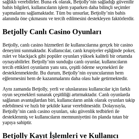
sağlıklı verebilirler. Buna ek olarak, Betjolly’nin sağladığı güvenilir
bahis bilgileri, kullanıcıların işlem yaparken daha bilinçli seçimler
yapmalarını sağlamaktadır. Tüm bu unsurlar, Betjolly’nin bahis
alanında öne çıkmasını ve tercih edilmesini destekleyen faktörlerdir.
Betjolly Canlı Casino Oyunları
Betjolly, canlı casino hizmetleri ile kullanıcılarına gerçek bir casino
deneyimi sunmaktadır. Kullanıcılar, canlı krupiyeler eşliğinde poker,
rulet ve blackjack gibi popüler oyunları yüksek kaliteli bir ortamda
oynayabilirler. Betjolly’nin sunduğu canlı oyunlar, kullanıcıların
tercih ettikleri oyunların yanı sıra, çeşitli ödeme seçenekleri ile
desteklenmektedir. Bu durum, Betjolly’nin oyuncularının hem
eğlenmesini hem de kazanmalarını daha olası hale getirmektedir.
Aynı zamanda Betjolly, yerli ve uluslararası kullanıcılar için farklı
oyun seçenekleri sunarak çeşitliliği artırmaktadır. Canlı oyunlarda
sağlanan avantajlardan biri, kullanıcıların anlık olarak oyunları takip
edebilmesi ve hızlı bir şekilde karar verebilmesidir. Dolayısıyla,
Betjolly’nin canlı casino oyunları, sıkı güvenlik tedbirleri ile
desteklenmiş ve kullanıcıların memnuniyetini ön planda tutan bir
yapıya sahiptir.
Betjolly Kayıt İşlemleri ve Kullanıcı