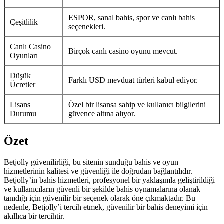
ESPOR, sanal bahis, spor ve canlı bahis
Çeşitlilik
seçenekleri.
Canlı Casino
Birçok canlı casino oyunu mevcut.
Oyunları
Düşük
Farklı USD mevduat türleri kabul ediyor.
Ücretler
Lisans
Özel bir lisansa sahip ve kullanıcı bilgilerini
Durumu
güvence altına alıyor.
Özet
Betjolly güvenilirliği, bu sitenin sunduğu bahis ve oyun
hizmetlerinin kalitesi ve güvenliği ile doğrudan bağlantılıdır.
Betjolly’in bahis hizmetleri, profesyonel bir yaklaşımla geliştirildiği
ve kullanıcıların güvenli bir şekilde bahis oynamalarına olanak
tanıdığı için güvenilir bir seçenek olarak öne çıkmaktadır. Bu
nedenle, Betjolly’i tercih etmek, güvenilir bir bahis deneyimi için
akıllıca bir tercihtir.