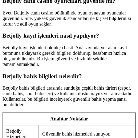
Betjolly canlı casino oyuncuları güvende mi?
Evet, Betjolly canlı casino bölümünde oyun oynayan oyuncular
güvenlidir. Site, yüksek güvenlik standartları ile kişisel bilgilerinizi
korur ve adil oyun sağlar.
Betjolly kayıt işlemleri nasıl yapılıyor?
Betjolly kayıt işlemleri oldukça basit. Ana sayfada yer alan kayıt
butonuna tıklayarak gerekli bilgileri doldurup, hesabınızı hızlıca
oluşturabilirsiniz. Bu işlem güvenli ve hızlı bir şekilde
tamamlanmaktadır.
Betjolly bahis bilgileri nelerdir?
Betjolly bahis bilgileri arasında sunduğu çeşitli bahis türleri (espor,
canlı bahis, spor bahisleri) ve kullanıcı dostu arayüz yer almaktadır.
Kullanıcılar, bu bilgileri inceleyerek güvenilir bahis yapma şansı
bulabilirler.
Anahtar Noktalar
Betjolly
Güvenilir bahis hizmetleri sunuyor.
Hizmetleri