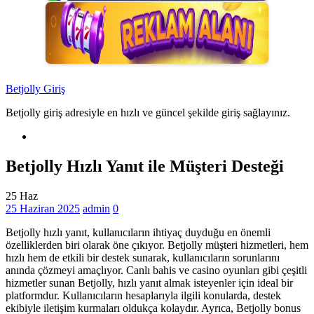
Skip
Betjolly Giriş
to
Betjolly giriş adresiyle en hızlı ve güncel şekilde giriş sağlayınız.
content
Betjolly Hızlı Yanıt ile Müşteri Desteği
25
Haz
Posted
Author
25 Haziran 2025
admin
0
on
Betjolly hızlı yanıt, kullanıcıların ihtiyaç duyduğu en önemli
özelliklerden biri olarak öne çıkıyor. Betjolly müşteri hizmetleri, hem
hızlı hem de etkili bir destek sunarak, kullanıcıların sorunlarını
anında çözmeyi amaçlıyor. Canlı bahis ve casino oyunları gibi çeşitli
hizmetler sunan Betjolly, hızlı yanıt almak isteyenler için ideal bir
platformdur. Kullanıcıların hesaplarıyla ilgili konularda, destek
ekibiyle iletişim kurmaları oldukça kolaydır. Ayrıca, Betjolly bonus