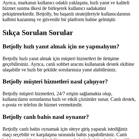
Ayrıca, markanın kullanıcı odaklı yaklaşımı, hızlı yanıt ve kaliteli
hizmet sunma ilkesi ile birleşerek kullanıcı sadakatini
pekiştirmektedir. Betjolly, bu başarılı stratejileriyle kullanıcılarının
kalbini kazanmış ve güvenilir bir platform haline gelmiştir.
Sıkça Sorulan Sorular
Betjolly hızlı yanıt almak için ne yapmalıyım?
Betjolly hızlı yanıt almak için müşteri hizmetleri ile iletişime
geçebilirsiniz. Ayrıca, canlı sohbet aracını kullanarak destek ekibine
ulaşabilir ve hızlı bir şekilde sorularınıza yanıt alabilirsiniz.
Betjolly müşteri hizmetleri nasıl çalışıyor?
Betjolly müşteri hizmetleri, 24/7 erişim sağlamakta olup,
kullanıcıların sorunlarına hızlı ve etkili çözümler sunar. Canlı destek,
e-posta ve telefon ile hizmet vermektedir.
Betjolly canlı bahis nasıl oynanır?
Betjolly canlı bahis oynamak için siteye giriş yaparak istediğiniz
maçı seçebilir ve karşılaşma sırasında bahis yapabilirsiniz. Canlı