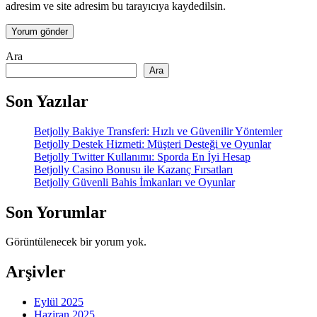
adresim ve site adresim bu tarayıcıya kaydedilsin.
Ara
Ara
Son Yazılar
Betjolly Bakiye Transferi: Hızlı ve Güvenilir Yöntemler
Betjolly Destek Hizmeti: Müşteri Desteği ve Oyunlar
Betjolly Twitter Kullanımı: Sporda En İyi Hesap
Betjolly Casino Bonusu ile Kazanç Fırsatları
Betjolly Güvenli Bahis İmkanları ve Oyunlar
Son Yorumlar
Görüntülenecek bir yorum yok.
Arşivler
Eylül 2025
Haziran 2025