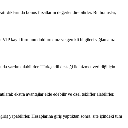
tırdıklarında bonus fırsatlarını değerlendirebilirler. Bu bonuslar,
nan VIP kayıt formunu doldurmanız ve gerekli bilgileri sağlamanız
nda yardım alabilirler. Türkçe dil desteği ile hizmet verildiği için
arak ekstra avantajlar elde edebilir ve özel teklifler alabilirler.
giriş yapabilirler. Hesaplarına giriş yaptıktan sonra, site içindeki tüm