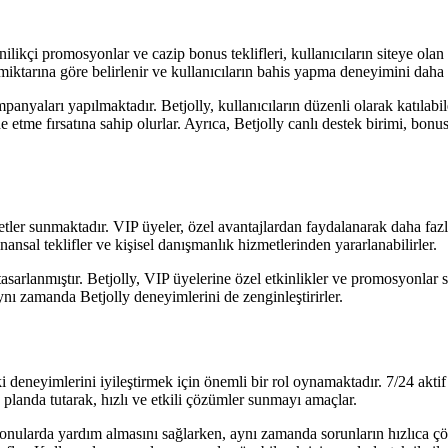
ilikçi promosyonlar ve cazip bonus teklifleri, kullanıcıların siteye olan i
 miktarına göre belirlenir ve kullanıcıların bahis yapma deneyimini daha ke
panyaları yapılmaktadır. Betjolly, kullanıcıların düzenli olarak katılab
e etme fırsatına sahip olurlar. Ayrıca, Betjolly canlı destek birimi, bonu
metler sunmaktadır. VIP üyeler, özel avantajlardan faydalanarak daha fazl
nansal teklifler ve kişisel danışmanlık hizmetlerinden yararlanabilirler.
 tasarlanmıştır. Betjolly, VIP üyelerine özel etkinlikler ve promosyonlar
nı zamanda Betjolly deneyimlerini de zenginleştirirler.
i deneyimlerini iyileştirmek için önemli bir rol oynamaktadır. 7/24 aktif 
planda tutarak, hızlı ve etkili çözümler sunmayı amaçlar.
 konularda yardım almasını sağlarken, aynı zamanda sorunların hızlıca çöz