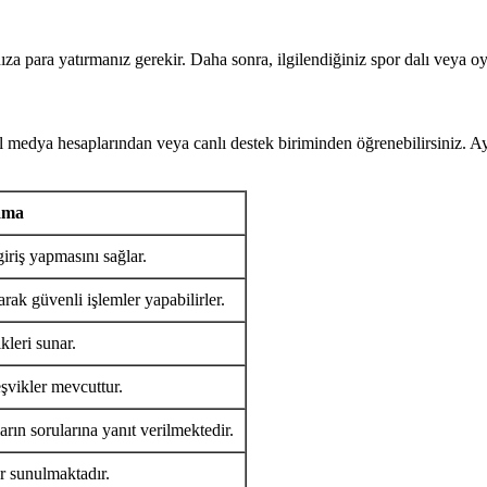
za para yatırmanız gerekir. Daha sonra, ilgilendiğiniz spor dalı veya o
al medya hesaplarından veya canlı destek biriminden öğrenebilirsiniz. Ayr
ama
giriş yapmasını sağlar.
utarak güvenli işlemler yapabilirler.
kleri sunar.
teşvikler mevcuttur.
ların sorularına yanıt verilmektedir.
ar sunulmaktadır.