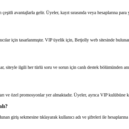
şitli avantajlarla gelir. Üyeler, kayıt sırasında veya hesaplarına para ya
nıcılar için tasarlanmıştır. VIP üyelik için, Betjolly web sitesinde bulu
ar, siteyle ilgili her türlü soru ve sorun için canlı destek bölümünden anı
ları ve özel promosyonlar yer almaktadır. Üyeler, ayrıca VIP kulübüne katıl
alı?
nan giriş sekmesine tıklayarak kullanıcı adı ve şifreleri ile hesaplarına 