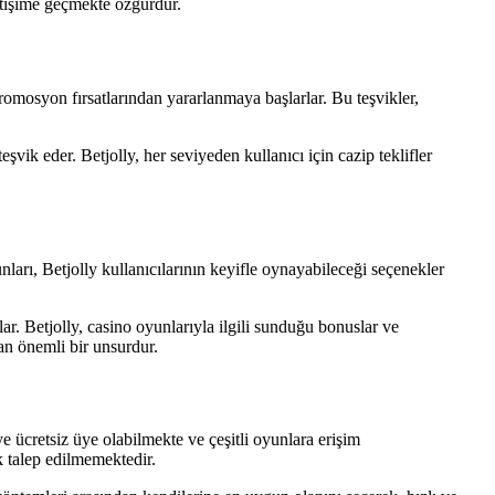
letişime geçmekte özgürdür.
promosyon fırsatlarından yararlanmaya başlarlar. Bu teşvikler,
şvik eder. Betjolly, her seviyeden kullanıcı için cazip teklifler
unları, Betjolly kullanıcılarının keyifle oynayabileceği seçenekler
ar. Betjolly, casino oyunlarıyla ilgili sunduğu bonuslar ve
ran önemli bir unsurdur.
ye ücretsiz üye olabilmekte ve çeşitli oyunlara erişim
ak talep edilmemektedir.