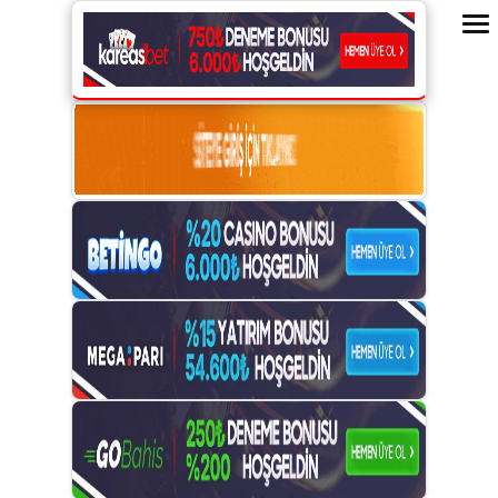
ope
me