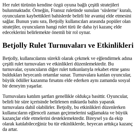
Her rulet türünün kendine özgü oyuna bağlı çeşitli stratejileri
bulunmaktadır. Örneğin, Fransız ruletinde sunulan ‘süsleme’ kuralı,
oyuncuların kaybettikleri bahislerde belirli bir avantaj elde etmesini
sağlar. Bunun yanı sıra, Betjolly kullanıcıları arasında popüler olan
stratejiler, oyuncuların hangi rulet türü ile daha iyi kazanç elde
edeceklerini belirlemekte önemli bir rol oynar.
Betjolly Rulet Turnuvaları ve Etkinlikleri
Betjolly, kullanıcılarını sürekli olarak çekmek ve eğlendirmek adına
çeşitli rulet turnuvaları ve etkinlikleri düzenlemektedir. Bu
turnuvalar, oyuncuların diğer rulet tutkunlarıyla rekabet etme şansı
buldukları heyecanlı ortamlar sunar. Turnuvalara katılan oyuncular,
büyük ödüller kazanma fırsatını elde ederken aynı zamanda sosyal
bir deneyim yaşarlar.
Turnuvalara katılım şartları genellikle oldukça basittir. Oyuncular,
belirli bir süre içerisinde belirlenen miktarda bahis yaparak
turnuvalara dahil olabilirler. Betjolly, bu etkinlikleri düzenlerken
kullanıcıların eğlenceli zaman geçirmelerini sağlamakta ve büyük
kazançlar elde etmelerini desteklemektedir. Bireysel ya da ekip
olarak katılabileceğiniz bu tür etkinliklerde, heyecan arttıkça kazanç
da artar.