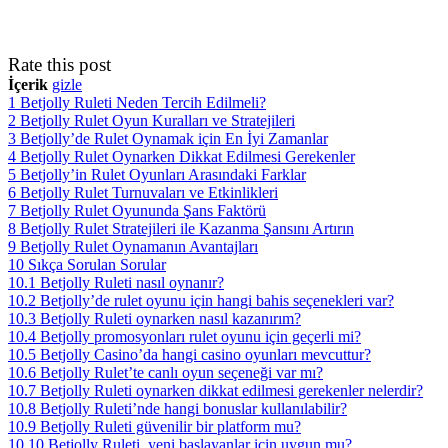
Rate this post
İçerik
gizle
1
Betjolly Ruleti Neden Tercih Edilmeli?
2
Betjolly Rulet Oyun Kuralları ve Stratejileri
3
Betjolly’de Rulet Oynamak için En İyi Zamanlar
4
Betjolly Rulet Oynarken Dikkat Edilmesi Gerekenler
5
Betjolly’in Rulet Oyunları Arasındaki Farklar
6
Betjolly Rulet Turnuvaları ve Etkinlikleri
7
Betjolly Rulet Oyununda Şans Faktörü
8
Betjolly Rulet Stratejileri ile Kazanma Şansını Artırın
9
Betjolly Rulet Oynamanın Avantajları
10
Sıkça Sorulan Sorular
10.1
Betjolly Ruleti nasıl oynanır?
10.2
Betjolly’de rulet oyunu için hangi bahis seçenekleri var?
10.3
Betjolly Ruleti oynarken nasıl kazanırım?
10.4
Betjolly promosyonları rulet oyunu için geçerli mi?
10.5
Betjolly Casino’da hangi casino oyunları mevcuttur?
10.6
Betjolly Rulet’te canlı oyun seçeneği var mı?
10.7
Betjolly Ruleti oynarken dikkat edilmesi gerekenler nelerdir?
10.8
Betjolly Ruleti’nde hangi bonuslar kullanılabilir?
10.9
Betjolly Ruleti güvenilir bir platform mu?
10.10
Betjolly Ruleti, yeni başlayanlar için uygun mu?