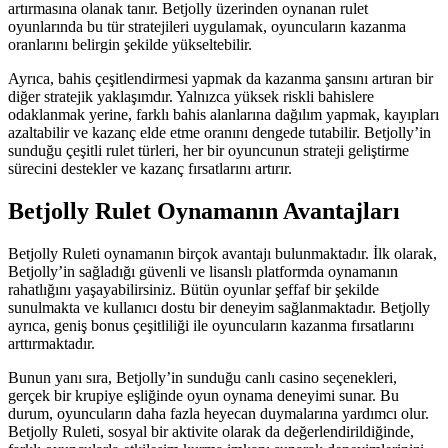
artırmasına olanak tanır. Betjolly üzerinden oynanan rulet
oyunlarında bu tür stratejileri uygulamak, oyuncuların kazanma
oranlarını belirgin şekilde yükseltebilir.
Ayrıca, bahis çeşitlendirmesi yapmak da kazanma şansını artıran bir
diğer stratejik yaklaşımdır. Yalnızca yüksek riskli bahislere
odaklanmak yerine, farklı bahis alanlarına dağılım yapmak, kayıpları
azaltabilir ve kazanç elde etme oranını dengede tutabilir. Betjolly’in
sunduğu çeşitli rulet türleri, her bir oyuncunun strateji geliştirme
sürecini destekler ve kazanç fırsatlarını artırır.
Betjolly Rulet Oynamanın Avantajları
Betjolly Ruleti oynamanın birçok avantajı bulunmaktadır. İlk olarak,
Betjolly’in sağladığı güvenli ve lisanslı platformda oynamanın
rahatlığını yaşayabilirsiniz. Bütün oyunlar şeffaf bir şekilde
sunulmakta ve kullanıcı dostu bir deneyim sağlanmaktadır. Betjolly
ayrıca, geniş bonus çeşitliliği ile oyuncuların kazanma fırsatlarını
arttırmaktadır.
Bunun yanı sıra, Betjolly’in sunduğu canlı casino seçenekleri,
gerçek bir krupiye eşliğinde oyun oynama deneyimi sunar. Bu
durum, oyuncuların daha fazla heyecan duymalarına yardımcı olur.
Betjolly Ruleti, sosyal bir aktivite olarak da değerlendirildiğinde,