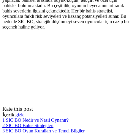
yapılacak bahisler arasında büyük/küçük, tek/çift ve özel üçlü
bahisler bulunmaktadır. Bu çeşitlilik, oyunun heyecanını artırarak
bahis severlerin ilgisini çekmektedir. Her bir bahis stratejisi,
oyunculara farklı risk seviyeleri ve kazanç potansiyelleri sunar. Bu
nedenle SIC BO, stratejik düşünmeyi seven oyuncular için cazip bir
seçenek haline geliyor.
Rate this post
İçerik
gizle
1
SIC BO Nedir ve Nasıl Oynanır?
2
SIC BO Bahis Stratejileri
3
SIC BO Oyun Kuralları ve Temel Bilgiler