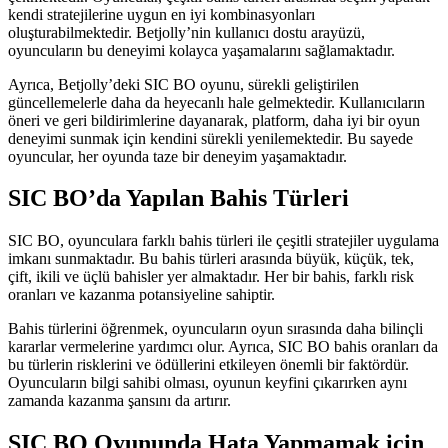
kendi stratejilerine uygun en iyi kombinasyonları
oluşturabilmektedir. Betjolly’nin kullanıcı dostu arayüzü,
oyuncuların bu deneyimi kolayca yaşamalarını sağlamaktadır.
Ayrıca, Betjolly’deki SIC BO oyunu, sürekli geliştirilen
güncellemelerle daha da heyecanlı hale gelmektedir. Kullanıcıların
öneri ve geri bildirimlerine dayanarak, platform, daha iyi bir oyun
deneyimi sunmak için kendini sürekli yenilemektedir. Bu sayede
oyuncular, her oyunda taze bir deneyim yaşamaktadır.
SIC BO’da Yapılan Bahis Türleri
SIC BO, oyunculara farklı bahis türleri ile çeşitli stratejiler uygulama
imkanı sunmaktadır. Bu bahis türleri arasında büyük, küçük, tek,
çift, ikili ve üçlü bahisler yer almaktadır. Her bir bahis, farklı risk
oranları ve kazanma potansiyeline sahiptir.
Bahis türlerini öğrenmek, oyuncuların oyun sırasında daha bilinçli
kararlar vermelerine yardımcı olur. Ayrıca, SIC BO bahis oranları da
bu türlerin risklerini ve ödüllerini etkileyen önemli bir faktördür.
Oyuncuların bilgi sahibi olması, oyunun keyfini çıkarırken aynı
zamanda kazanma şansını da artırır.
SIC BO Oyununda Hata Yapmamak için