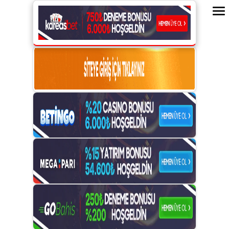
ope
me