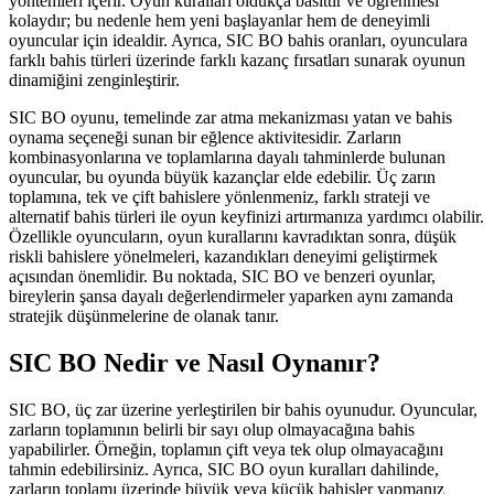
yöntemleri içerir. Oyun kuralları oldukça basittir ve öğrenmesi
kolaydır; bu nedenle hem yeni başlayanlar hem de deneyimli
oyuncular için idealdir. Ayrıca, SIC BO bahis oranları, oyunculara
farklı bahis türleri üzerinde farklı kazanç fırsatları sunarak oyunun
dinamiğini zenginleştirir.
SIC BO oyunu, temelinde zar atma mekanizması yatan ve bahis
oynama seçeneği sunan bir eğlence aktivitesidir. Zarların
kombinasyonlarına ve toplamlarına dayalı tahminlerde bulunan
oyuncular, bu oyunda büyük kazançlar elde edebilir. Üç zarın
toplamına, tek ve çift bahislere yönlenmeniz, farklı strateji ve
alternatif bahis türleri ile oyun keyfinizi artırmanıza yardımcı olabilir.
Özellikle oyuncuların, oyun kurallarını kavradıktan sonra, düşük
riskli bahislere yönelmeleri, kazandıkları deneyimi geliştirmek
açısından önemlidir. Bu noktada, SIC BO ve benzeri oyunlar,
bireylerin şansa dayalı değerlendirmeler yaparken aynı zamanda
stratejik düşünmelerine de olanak tanır.
SIC BO Nedir ve Nasıl Oynanır?
SIC BO, üç zar üzerine yerleştirilen bir bahis oyunudur. Oyuncular,
zarların toplamının belirli bir sayı olup olmayacağına bahis
yapabilirler. Örneğin, toplamın çift veya tek olup olmayacağını
tahmin edebilirsiniz. Ayrıca, SIC BO oyun kuralları dahilinde,
zarların toplamı üzerinde büyük veya küçük bahisler yapmanız