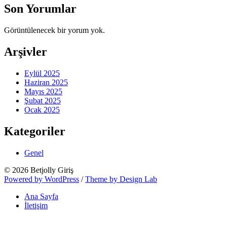
Son Yorumlar
Görüntülenecek bir yorum yok.
Arşivler
Eylül 2025
Haziran 2025
Mayıs 2025
Şubat 2025
Ocak 2025
Kategoriler
Genel
© 2026 Betjolly Giriş
Powered by WordPress
/
Theme by Design Lab
Ana Sayfa
İletişim