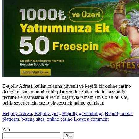
Betjolly Adresi, kullanıcılarına güvenli ve keyifli bir online casino
deneyimi sunan popüler bir platformdur.Yıllar içinde kazandığı
tecrübe ile lisanslama sürecini başarıyla tamamlamış olan bu site,
bahis severler için cazip bir seçenek haline gelmiştir.
Betjolly Adresi
,
Betjolly giriş
,
Betjolly güvenilirliği
,
Betjolly mobil
platform
,
betting sites
,
online casino
Leave a comment
Ara
Ara