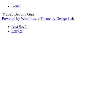
Genel
© 2026 Betjolly Giriş
Powered by WordPress
/
Theme by Design Lab
Ana Sayfa
İletişim