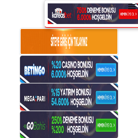
ope
me