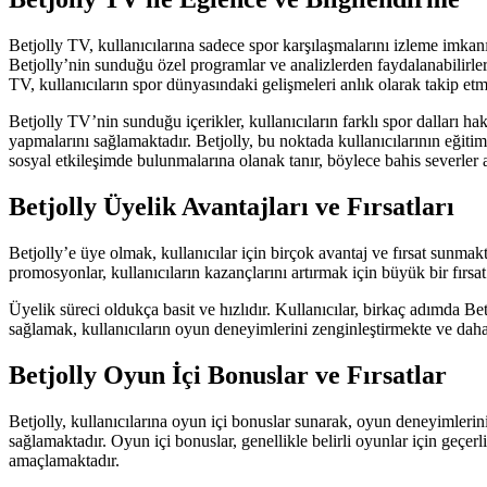
Betjolly TV, kullanıcılarına sadece spor karşılaşmalarını izleme imkan
Betjolly’nin sunduğu özel programlar ve analizlerden faydalanabilirler
TV, kullanıcıların spor dünyasındaki gelişmeleri anlık olarak takip etm
Betjolly TV’nin sunduğu içerikler, kullanıcıların farklı spor dalları ha
yapmalarını sağlamaktadır. Betjolly, bu noktada kullanıcılarının eğiti
sosyal etkileşimde bulunmalarına olanak tanır, böylece bahis severler a
Betjolly Üyelik Avantajları ve Fırsatları
Betjolly’e üye olmak, kullanıcılar için birçok avantaj ve fırsat sunmakt
promosyonlar, kullanıcıların kazançlarını artırmak için büyük bir fırsa
Üyelik süreci oldukça basit ve hızlıdır. Kullanıcılar, birkaç adımda Be
sağlamak, kullanıcıların oyun deneyimlerini zenginleştirmekte ve dah
Betjolly Oyun İçi Bonuslar ve Fırsatlar
Betjolly, kullanıcılarına oyun içi bonuslar sunarak, oyun deneyimlerin
sağlamaktadır. Oyun içi bonuslar, genellikle belirli oyunlar için geçerli
amaçlamaktadır.