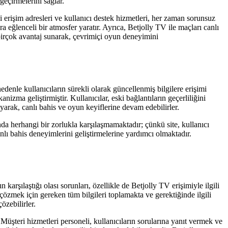
geçirmelerini sağlar.
li erişim adresleri ve kullanıcı destek hizmetleri, her zaman sorunsuz
 eğlenceli bir atmosfer yaratır. Ayrıca, Betjolly TV ile maçları canlı
n birçok avantaj sunarak, çevrimiçi oyun deneyimini
nedenle kullanıcıların sürekli olarak güncellenmiş bilgilere erişimi
izma geliştirmiştir. Kullanıcılar, eski bağlantıların geçerliliğini
ayarak, canlı bahis ve oyun keyiflerine devam edebilirler.
nda herhangi bir zorlukla karşılaşmamaktadır; çünkü site, kullanıcı
nlı bahis deneyimlerini geliştirmelerine yardımcı olmaktadır.
 karşılaştığı olası sorunları, özellikle de Betjolly TV erişimiyle ilgili
ı çözmek için gereken tüm bilgileri toplamakta ve gerektiğinde ilgili
özebilirler.
şteri hizmetleri personeli, kullanıcıların sorularına yanıt vermek ve