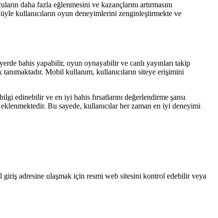
uların daha fazla eğlenmesini ve kazançlarını artırmasını
önüyle kullanıcıların oyun deneyimlerini zenginleştirmekte ve
yerde bahis yapabilir, oyun oynayabilir ve canlı yayınları takip
 tanımaktadır. Mobil kullanım, kullanıcıların siteye erişimini
gi edinebilir ve en iyi bahis fırsatlarını değerlendirme şansı
er eklenmektedir. Bu sayede, kullanıcılar her zaman en iyi deneyimi
l giriş adresine ulaşmak için resmi web sitesini kontrol edebilir veya