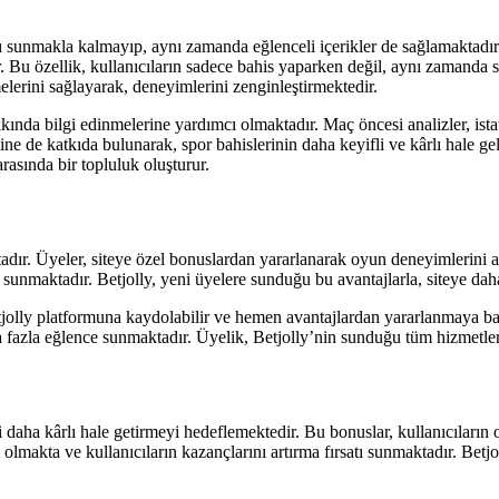
ı sunmakla kalmayıp, aynı zamanda eğlenceli içerikler de sağlamaktadır. K
. Bu özellik, kullanıcıların sadece bahis yaparken değil, aynı zamanda s
elerini sağlayarak, deneyimlerini zenginleştirmektedir.
kkında bilgi edinmelerine yardımcı olmaktadır. Maç öncesi analizler, istat
mine de katkıda bulunarak, spor bahislerinin daha keyifli ve kârlı hale 
rasında bir topluluk oluşturur.
adır. Üyeler, siteye özel bonuslardan yararlanarak oyun deneyimlerini artır
t sunmaktadır. Betjolly, yeni üyelere sunduğu bu avantajlarla, siteye da
tjolly platformuna kaydolabilir ve hemen avantajlardan yararlanmaya başla
a fazla eğlence sunmaktadır. Üyelik, Betjolly’nin sunduğu tüm hizmetler
i daha kârlı hale getirmeyi hedeflemektedir. Bu bonuslar, kullanıcıları
 olmakta ve kullanıcıların kazançlarını artırma fırsatı sunmaktadır. Betjo