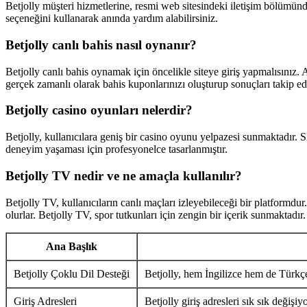
Betjolly müşteri hizmetlerine, resmi web sitesindeki iletişim bölümünde
seçeneğini kullanarak anında yardım alabilirsiniz.
Betjolly canlı bahis nasıl oynanır?
Betjolly canlı bahis oynamak için öncelikle siteye giriş yapmalısınız. 
gerçek zamanlı olarak bahis kuponlarınızı oluşturup sonuçları takip ede
Betjolly casino oyunları nelerdir?
Betjolly, kullanıcılara geniş bir casino oyunu yelpazesi sunmaktadır. S
deneyim yaşaması için profesyonelce tasarlanmıştır.
Betjolly TV nedir ve ne amaçla kullanılır?
Betjolly TV, kullanıcıların canlı maçları izleyebileceği bir platformdu
olurlar. Betjolly TV, spor tutkunları için zengin bir içerik sunmaktadır.
Ana Başlık
Betjolly Çoklu Dil Desteği
Betjolly, hem İngilizce hem de Türkçe
Giriş Adresleri
Betjolly giriş adresleri sık sık değişi