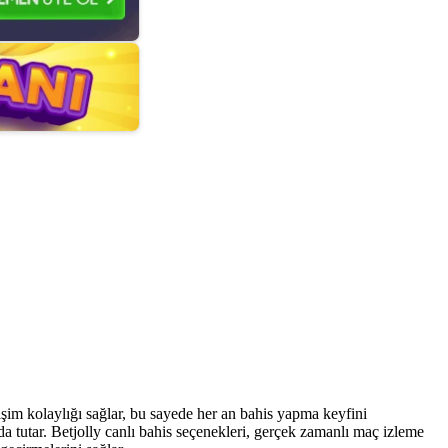
rişim kolaylığı sağlar, bu sayede her an bahis yapma keyfini
da tutar. Betjolly canlı bahis seçenekleri, gerçek zamanlı maç izleme