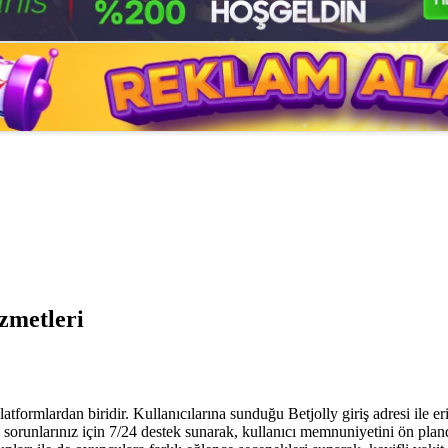
izmetleri
tformlardan biridir. Kullanıcılarına sunduğu Betjolly giriş adresi ile e
ve sorunlarınız için 7/24 destek sunarak, kullanıcı memnuniyetini ön plan