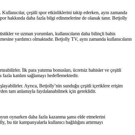
ullanıcılar, çeşitli spor etkinliklerini takip ederken, aynı zamanda
por hakkında daha fazla bilgi edinmelerine de olanak tanır. Betjolly
istikler ve uzman yorumları, kullanıcıların daha bilinçli bahis
gelmesine yardımcı olmaktadır. Betjolly TV, aynı zamanda kullanıcıların
abilirler. İlk para yatırma bonusları, ücretsiz bahisler ve çeşitli
ha fazla katılım sağlamayı hedeflemektedir.
yabilirler. Ayrıca, Betjolly’nin sunduğu çeşitli içeriklere erişim
den tam anlamıyla faydalanabilmek için gereklidir.
n oyun oynarken daha fazla kazanma şansı elde etmelerini
lly, bu tür kampanyalarla kullanıcı bağlılığını artırmayı