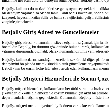
imkanı ile heyecan dolu bir deneyim sunar. Ayrıca, Betjolly casino oyun
Betjolly, kullanıcı dostu özellikleri ve geniş oyun seçenekleri ile dikk
bir deneyim yaşamanıza olanak tanır. Canlı bahis imkanları, spor tutkun
izleyerek heyecanı katlayabilir ve bahis stratejilerinizi geliştirebili
zenginleştirmektedir.
Betjolly Giriş Adresi ve Güncellemeler
Betjolly giriş adresi, kullanıcıların siteye erişimini sağlamak için krit
önemlidir. Betjolly, bu durumu göz önünde bulundurarak, kullanıcıların y
yitirmesi durumunda otomatik olarak numaralandırılmış yeni adreslerle y
Betjolly, kullanıcılarına sunduğu hizmetlerle sektördeki diğer platform
deneyimini ön planda tutarak sürekli olarak güncellemeler yapmaktadır.
Betjolly’nin bu erişim kolaylığı, siteyi tercih eden kullanıcıların memn
Betjolly Müşteri Hizmetleri ile Sorun Çö
Betjolly müşteri hizmetleri, kullanıcıların her türlü sorununa hızlı ve e
şikayetleri dikkatle dinlemekte ve çözüm bulmak için aktif bir şekilde ç
departmanlarla iletişime geçmektedir. Kullanıcılar, Betjolly müşteri hizm
Betjolly, müşteri memnuniyetine büyük önem vermekte ve kullanıcıların