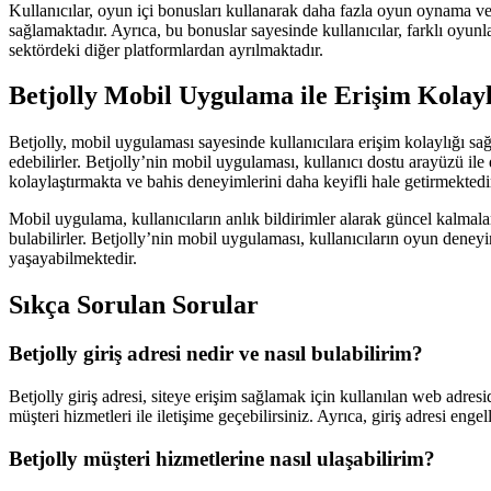
Kullanıcılar, oyun içi bonusları kullanarak daha fazla oyun oynama ve 
sağlamaktadır. Ayrıca, bu bonuslar sayesinde kullanıcılar, farklı oyunl
sektördeki diğer platformlardan ayrılmaktadır.
Betjolly Mobil Uygulama ile Erişim Kolayl
Betjolly, mobil uygulaması sayesinde kullanıcılara erişim kolaylığı sağ
edebilirler. Betjolly’nin mobil uygulaması, kullanıcı dostu arayüzü ile
kolaylaştırmakta ve bahis deneyimlerini daha keyifli hale getirmektedi
Mobil uygulama, kullanıcıların anlık bildirimler alarak güncel kalmalar
bulabilirler. Betjolly’nin mobil uygulaması, kullanıcıların oyun deney
yaşayabilmektedir.
Sıkça Sorulan Sorular
Betjolly giriş adresi nedir ve nasıl bulabilirim?
Betjolly giriş adresi, siteye erişim sağlamak için kullanılan web adresi
müşteri hizmetleri ile iletişime geçebilirsiniz. Ayrıca, giriş adresi eng
Betjolly müşteri hizmetlerine nasıl ulaşabilirim?