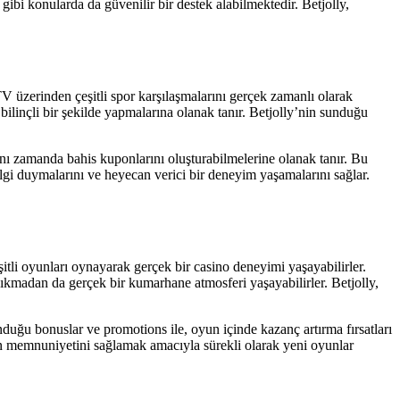
gibi konularda da güvenilir bir destek alabilmektedir. Betjolly,
 TV üzerinden çeşitli spor karşılaşmalarını gerçek zamanlı olarak
a bilinçli bir şekilde yapmalarına olanak tanır. Betjolly’nin sunduğu
 aynı zamanda bahis kuponlarını oluşturabilmelerine olanak tanır. Bu
a ilgi duymalarını ve heyecan verici bir deneyim yaşamalarını sağlar.
itli oyunları oynayarak gerçek bir casino deneyimi yaşayabilirler.
 çıkmadan da gerçek bir kumarhane atmosferi yaşayabilirler. Betjolly,
unduğu bonuslar ve promotions ile, oyun içinde kazanç artırma fırsatları
ın memnuniyetini sağlamak amacıyla sürekli olarak yeni oyunlar