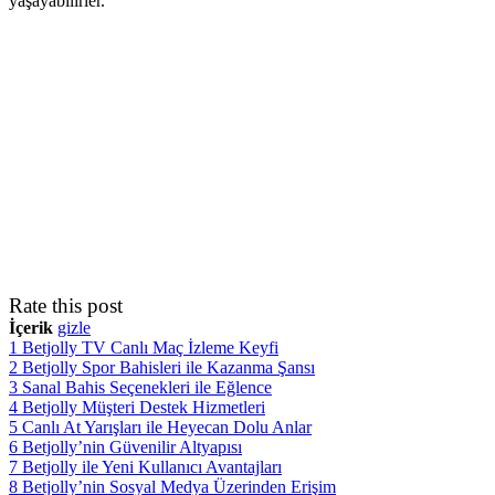
yaşayabilirler.
Rate this post
İçerik
gizle
1
Betjolly TV Canlı Maç İzleme Keyfi
2
Betjolly Spor Bahisleri ile Kazanma Şansı
3
Sanal Bahis Seçenekleri ile Eğlence
4
Betjolly Müşteri Destek Hizmetleri
5
Canlı At Yarışları ile Heyecan Dolu Anlar
6
Betjolly’nin Güvenilir Altyapısı
7
Betjolly ile Yeni Kullanıcı Avantajları
8
Betjolly’nin Sosyal Medya Üzerinden Erişim