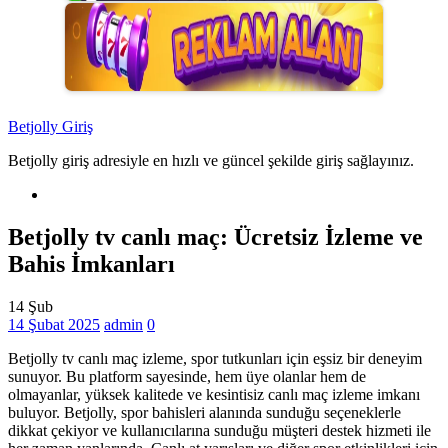
Skip
Betjolly Giriş
to
Betjolly giriş adresiyle en hızlı ve güncel şekilde giriş sağlayınız.
content
Betjolly tv canlı maç: Ücretsiz İzleme ve
Bahis İmkanları
14
Şub
Posted
Author
14 Şubat 2025
admin
0
on
Betjolly tv canlı maç izleme, spor tutkunları için eşsiz bir deneyim
sunuyor. Bu platform sayesinde, hem üye olanlar hem de
olmayanlar, yüksek kalitede ve kesintisiz canlı maç izleme imkanı
buluyor. Betjolly, spor bahisleri alanında sunduğu seçeneklerle
dikkat çekiyor ve kullanıcılarına sunduğu müşteri destek hizmeti ile