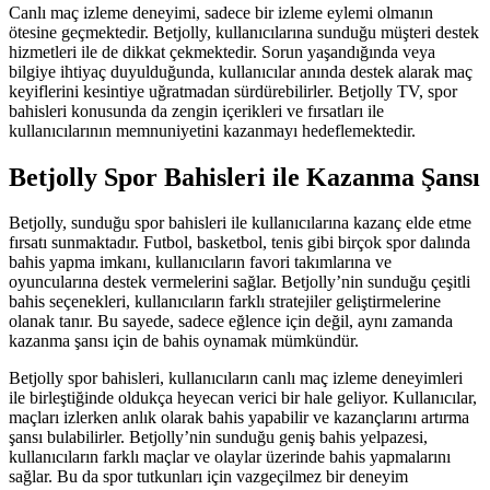
Canlı maç izleme deneyimi, sadece bir izleme eylemi olmanın
ötesine geçmektedir. Betjolly, kullanıcılarına sunduğu müşteri destek
hizmetleri ile de dikkat çekmektedir. Sorun yaşandığında veya
bilgiye ihtiyaç duyulduğunda, kullanıcılar anında destek alarak maç
keyiflerini kesintiye uğratmadan sürdürebilirler. Betjolly TV, spor
bahisleri konusunda da zengin içerikleri ve fırsatları ile
kullanıcılarının memnuniyetini kazanmayı hedeflemektedir.
Betjolly Spor Bahisleri ile Kazanma Şansı
Betjolly, sunduğu spor bahisleri ile kullanıcılarına kazanç elde etme
fırsatı sunmaktadır. Futbol, basketbol, tenis gibi birçok spor dalında
bahis yapma imkanı, kullanıcıların favori takımlarına ve
oyuncularına destek vermelerini sağlar. Betjolly’nin sunduğu çeşitli
bahis seçenekleri, kullanıcıların farklı stratejiler geliştirmelerine
olanak tanır. Bu sayede, sadece eğlence için değil, aynı zamanda
kazanma şansı için de bahis oynamak mümkündür.
Betjolly spor bahisleri, kullanıcıların canlı maç izleme deneyimleri
ile birleştiğinde oldukça heyecan verici bir hale geliyor. Kullanıcılar,
maçları izlerken anlık olarak bahis yapabilir ve kazançlarını artırma
şansı bulabilirler. Betjolly’nin sunduğu geniş bahis yelpazesi,
kullanıcıların farklı maçlar ve olaylar üzerinde bahis yapmalarını
sağlar. Bu da spor tutkunları için vazgeçilmez bir deneyim