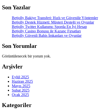
Son Yazılar
Betjolly Bakiye Transferi: Hızlı ve Güvenilir Yöntemler
Betjolly Destek Hizmeti: Müşteri Desteği ve Oyunlar
Betjolly Twitter Kullanımı: Sporda En İyi Hesap
Betjolly Casino Bonusu ile Kazanç Fırsatları
Betjolly Güvenli Bahis İmkanları ve Oyunlar
Son Yorumlar
Görüntülenecek bir yorum yok.
Arşivler
Eylül 2025
Haziran 2025
Mayıs 2025
Şubat 2025
Ocak 2025
Kategoriler