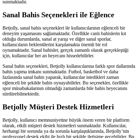
sunmaktadır.
Sanal Bahis Seçenekleri ile Eğlence
Betjolly, sanal bahis seçenekleri ile kullanıcılarının eğlenceli bir
deneyim yaşamasını sağlamaktadır. Özellikle canlı bahislerin kıt
olduğu durumlarda, sanal at yarışı ve diğer sanal sporlar,
kullanıcıların beklentilerini karşılamakta önemli bir rol
oynamaktadır. Sanal bahisler, gerçek zamanlı olarak gerçekleştiği
için, kullanıcılar her an heyecanı hissedebilirler.
Sanal bahis seçenekleri, Betjolly kullanıcılarına farklı spor dallarında
bahis yapma imkanı sunmaktadır. Futbol, basketbol ve daha
fazlasında sanal bahis yaparak, kullanıcılar istedikleri zaman
eğlenceli bir şekilde bahis oynayabilirler. Bu seçenekler, özellikle
spor müsabakalarının olmadığı zamanlarda bile bahis heyecanını
sürdürebilmektedir.
Betjolly Müşteri Destek Hizmetleri
Betjolly, kullanıcı memnuniyetine büyük önem veren bir platform
olarak, etkili müşteri destek hizmetleri sunmaktadır. Kullanıcılar,
herhangi bir sorunda ya da sorunla karşılaştıklarında, Betjolly’nin
profesyonel destek ekibi ile hızlı bir şekilde iletişime geçebilirler. Bu