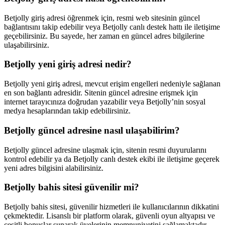
Betjolly giriş adresi öğrenmek için, resmi web sitesinin güncel
bağlantısını takip edebilir veya Betjolly canlı destek hattı ile iletişime
geçebilirsiniz. Bu sayede, her zaman en güncel adres bilgilerine
ulaşabilirsiniz.
Betjolly yeni giriş adresi nedir?
Betjolly yeni giriş adresi, mevcut erişim engelleri nedeniyle sağlanan
en son bağlantı adresidir. Sitenin güncel adresine erişmek için
internet tarayıcınıza doğrudan yazabilir veya Betjolly’nin sosyal
medya hesaplarından takip edebilirsiniz.
Betjolly güncel adresine nasıl ulaşabilirim?
Betjolly güncel adresine ulaşmak için, sitenin resmi duyurularını
kontrol edebilir ya da Betjolly canlı destek ekibi ile iletişime geçerek
yeni adres bilgisini alabilirsiniz.
Betjolly bahis sitesi güvenilir mi?
Betjolly bahis sitesi, güvenilir hizmetleri ile kullanıcılarının dikkatini
çekmektedir. Lisanslı bir platform olarak, güvenli oyun altyapısı ve
çeşitli bonuslar sunarak üyelerinin memnuniyetini sağlamaktadır.