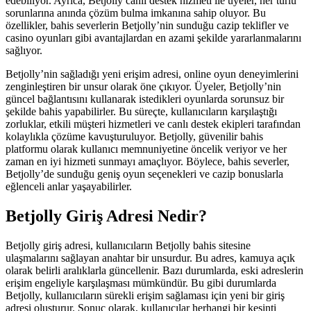
edebiliyor. Ayrıca, Betjolly canlı destek hizmeti ile üyeler, her türlü
sorunlarına anında çözüm bulma imkanına sahip oluyor. Bu
özellikler, bahis severlerin Betjolly’nin sunduğu cazip teklifler ve
casino oyunları gibi avantajlardan en azami şekilde yararlanmalarını
sağlıyor.
Betjolly’nin sağladığı yeni erişim adresi, online oyun deneyimlerini
zenginleştiren bir unsur olarak öne çıkıyor. Üyeler, Betjolly’nin
güncel bağlantısını kullanarak istedikleri oyunlarda sorunsuz bir
şekilde bahis yapabilirler. Bu süreçte, kullanıcıların karşılaştığı
zorluklar, etkili müşteri hizmetleri ve canlı destek ekipleri tarafından
kolaylıkla çözüme kavuşturuluyor. Betjolly, güvenilir bahis
platformu olarak kullanıcı memnuniyetine öncelik veriyor ve her
zaman en iyi hizmeti sunmayı amaçlıyor. Böylece, bahis severler,
Betjolly’de sunduğu geniş oyun seçenekleri ve cazip bonuslarla
eğlenceli anlar yaşayabilirler.
Betjolly Giriş Adresi Nedir?
Betjolly giriş adresi, kullanıcıların Betjolly bahis sitesine
ulaşmalarını sağlayan anahtar bir unsurdur. Bu adres, kamuya açık
olarak belirli aralıklarla güncellenir. Bazı durumlarda, eski adreslerin
erişim engeliyle karşılaşması mümkündür. Bu gibi durumlarda
Betjolly, kullanıcıların sürekli erişim sağlaması için yeni bir giriş
adresi oluşturur. Sonuç olarak, kullanıcılar herhangi bir kesinti