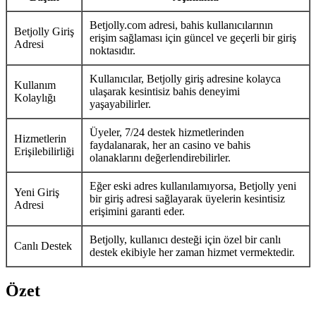
Betjolly.com adresi, bahis kullanıcılarının
Betjolly Giriş
erişim sağlaması için güncel ve geçerli bir giriş
Adresi
noktasıdır.
Kullanıcılar, Betjolly giriş adresine kolayca
Kullanım
ulaşarak kesintisiz bahis deneyimi
Kolaylığı
yaşayabilirler.
Üyeler, 7/24 destek hizmetlerinden
Hizmetlerin
faydalanarak, her an casino ve bahis
Erişilebilirliği
olanaklarını değerlendirebilirler.
Eğer eski adres kullanılamıyorsa, Betjolly yeni
Yeni Giriş
bir giriş adresi sağlayarak üyelerin kesintisiz
Adresi
erişimini garanti eder.
Betjolly, kullanıcı desteği için özel bir canlı
Canlı Destek
destek ekibiyle her zaman hizmet vermektedir.
Özet