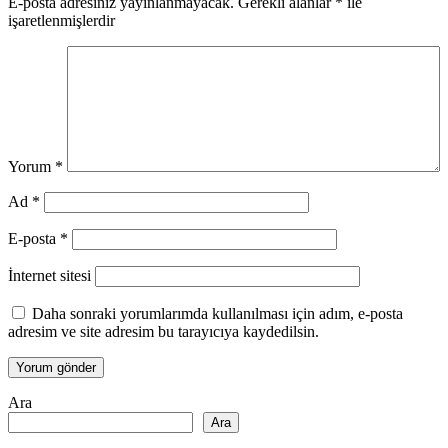
E-posta adresiniz yayınlanmayacak.
Gerekli alanlar
*
ile
işaretlenmişlerdir
Yorum
*
Ad
*
E-posta
*
İnternet sitesi
Daha sonraki yorumlarımda kullanılması için adım, e-posta
adresim ve site adresim bu tarayıcıya kaydedilsin.
Ara
Ara