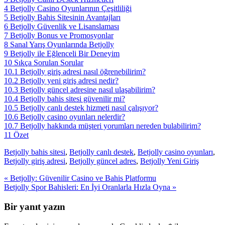
4
Betjolly Casino Oyunlarının Çeşitliliği
5
Betjolly Bahis Sitesinin Avantajları
6
Betjolly Güvenlik ve Lisanslaması
7
Betjolly Bonus ve Promosyonlar
8
Sanal Yarış Oyunlarında Betjolly
9
Betjolly ile Eğlenceli Bir Deneyim
10
Sıkça Sorulan Sorular
10.1
Betjolly giriş adresi nasıl öğrenebilirim?
10.2
Betjolly yeni giriş adresi nedir?
10.3
Betjolly güncel adresine nasıl ulaşabilirim?
10.4
Betjolly bahis sitesi güvenilir mi?
10.5
Betjolly canlı destek hizmeti nasıl çalışıyor?
10.6
Betjolly casino oyunları nelerdir?
10.7
Betjolly hakkında müşteri yorumları nereden bulabilirim?
11
Özet
Betjolly bahis sitesi
,
Betjolly canlı destek
,
Betjolly casino oyunları
,
Betjolly giriş adresi
,
Betjolly güncel adres
,
Betjolly Yeni Giriş
Yazı
«
Betjolly: Güvenilir Casino ve Bahis Platformu
Betjolly Spor Bahisleri: En İyi Oranlarla Hızla Oyna
»
gezinmesi
Bir yanıt yazın