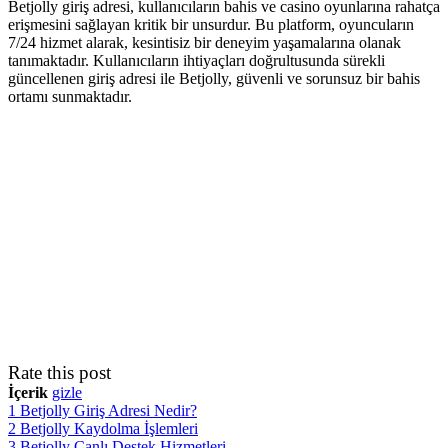
Betjolly giriş adresi, kullanıcıların bahis ve casino oyunlarına rahatça
erişmesini sağlayan kritik bir unsurdur. Bu platform, oyuncuların
7/24 hizmet alarak, kesintisiz bir deneyim yaşamalarına olanak
tanımaktadır. Kullanıcıların ihtiyaçları doğrultusunda sürekli
güncellenen giriş adresi ile Betjolly, güvenli ve sorunsuz bir bahis
ortamı sunmaktadır.
Rate this post
İçerik
gizle
1
Betjolly Giriş Adresi Nedir?
2
Betjolly Kaydolma İşlemleri
3
Betjolly Canlı Destek Hizmetleri