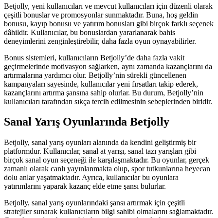
Betjolly, yeni kullanıcıları ve mevcut kullanıcıları için düzenli olarak
çeşitli bonuslar ve promosyonlar sunmaktadır. Buna, hoş geldin
bonusu, kayıp bonusu ve yatırım bonusları gibi birçok farklı seçenek
dâhildir. Kullanıcılar, bu bonuslardan yararlanarak bahis
deneyimlerini zenginleştirebilir, daha fazla oyun oynayabilirler.
Bonus sistemleri, kullanıcıların Betjolly’de daha fazla vakit
geçirmelerinde motivasyon sağlarken, aynı zamanda kazançlarını da
artırmalarına yardımcı olur. Betjolly’nin sürekli güncellenen
kampanyaları sayesinde, kullanıcılar yeni fırsatları takip ederek,
kazançlarını artırma şansına sahip olurlar. Bu durum, Betjolly’nin
kullanıcıları tarafından sıkça tercih edilmesinin sebeplerinden biridir.
Sanal Yarış Oyunlarında Betjolly
Betjolly, sanal yarış oyunları alanında da kendini geliştirmiş bir
platformdur. Kullanıcılar, sanal at yarışı, sanal tazı yarışları gibi
birçok sanal oyun seçeneği ile karşılaşmaktadır. Bu oyunlar, gerçek
zamanlı olarak canlı yayınlanmakta olup, spor tutkunlarına heyecan
dolu anlar yaşatmaktadır. Ayrıca, kullanıcılar bu oyunlara
yatırımlarını yaparak kazanç elde etme şansı bulurlar.
Betjolly, sanal yarış oyunlarındaki şansı artırmak için çeşitli
stratejiler sunarak kullanıcıların bilgi sahibi olmalarını sağlamaktadır.