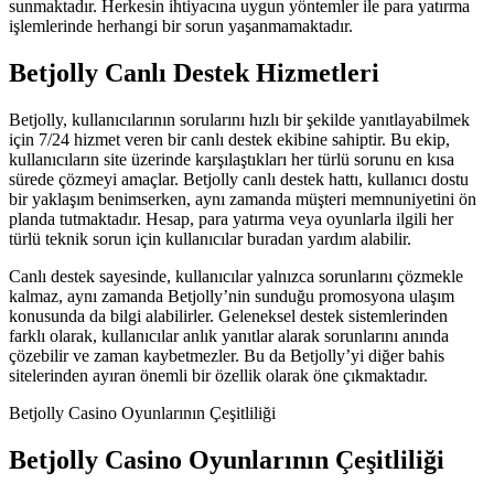
sunmaktadır. Herkesin ihtiyacına uygun yöntemler ile para yatırma
işlemlerinde herhangi bir sorun yaşanmamaktadır.
Betjolly Canlı Destek Hizmetleri
Betjolly, kullanıcılarının sorularını hızlı bir şekilde yanıtlayabilmek
için 7/24 hizmet veren bir canlı destek ekibine sahiptir. Bu ekip,
kullanıcıların site üzerinde karşılaştıkları her türlü sorunu en kısa
sürede çözmeyi amaçlar. Betjolly canlı destek hattı, kullanıcı dostu
bir yaklaşım benimserken, aynı zamanda müşteri memnuniyetini ön
planda tutmaktadır. Hesap, para yatırma veya oyunlarla ilgili her
türlü teknik sorun için kullanıcılar buradan yardım alabilir.
Canlı destek sayesinde, kullanıcılar yalnızca sorunlarını çözmekle
kalmaz, aynı zamanda Betjolly’nin sunduğu promosyona ulaşım
konusunda da bilgi alabilirler. Geleneksel destek sistemlerinden
farklı olarak, kullanıcılar anlık yanıtlar alarak sorunlarını anında
çözebilir ve zaman kaybetmezler. Bu da Betjolly’yi diğer bahis
sitelerinden ayıran önemli bir özellik olarak öne çıkmaktadır.
Betjolly Casino Oyunlarının Çeşitliliği
Betjolly Casino Oyunlarının Çeşitliliği