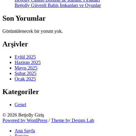
Betjolly Güvenli Bahis İmkanları ve Oyunlar
Son Yorumlar
Görüntülenecek bir yorum yok.
Arşivler
Eylül 2025
Haziran 2025
Mayıs 2025
Şubat 2025
Ocak 2025
Kategoriler
Genel
© 2026 Betjolly Giriş
Powered by WordPress
/
Theme by Design Lab
Ana Sayfa