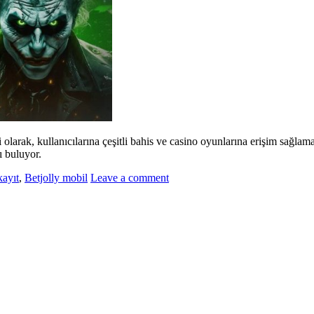
larak, kullanıcılarına çeşitli bahis ve casino oyunlarına erişim sağlamakta
ı buluyor.
kayıt
,
Betjolly mobil
Leave a comment