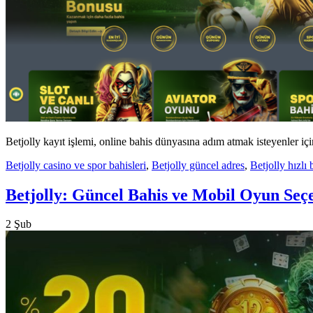
Betjolly kayıt işlemi, online bahis dünyasına adım atmak isteyenler için
Betjolly casino ve spor bahisleri
,
Betjolly güncel adres
,
Betjolly hızlı 
Betjolly: Güncel Bahis ve Mobil Oyun Seç
2
Şub