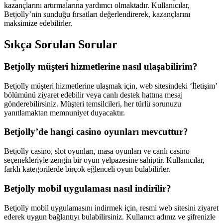
kazançlarını artırmalarına yardımcı olmaktadır. Kullanıcılar,
Betjolly’nin sunduğu fırsatları değerlendirerek, kazançlarını
maksimize edebilirler.
Sıkça Sorulan Sorular
Betjolly müşteri hizmetlerine nasıl ulaşabilirim?
Betjolly müşteri hizmetlerine ulaşmak için, web sitesindeki ‘İletişim’
bölümünü ziyaret edebilir veya canlı destek hattına mesaj
gönderebilirsiniz. Müşteri temsilcileri, her türlü sorunuzu
yanıtlamaktan memnuniyet duyacaktır.
Betjolly’de hangi casino oyunları mevcuttur?
Betjolly casino, slot oyunları, masa oyunları ve canlı casino
seçenekleriyle zengin bir oyun yelpazesine sahiptir. Kullanıcılar,
farklı kategorilerde birçok eğlenceli oyun bulabilirler.
Betjolly mobil uygulaması nasıl indirilir?
Betjolly mobil uygulamasını indirmek için, resmi web sitesini ziyaret
ederek uygun bağlantıyı bulabilirsiniz. Kullanıcı adınız ve şifrenizle