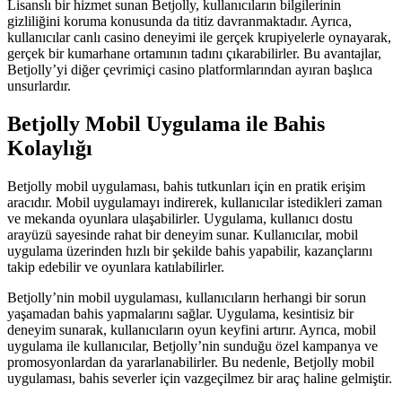
Lisanslı bir hizmet sunan Betjolly, kullanıcıların bilgilerinin
gizliliğini koruma konusunda da titiz davranmaktadır. Ayrıca,
kullanıcılar canlı casino deneyimi ile gerçek krupiyelerle oynayarak,
gerçek bir kumarhane ortamının tadını çıkarabilirler. Bu avantajlar,
Betjolly’yi diğer çevrimiçi casino platformlarından ayıran başlıca
unsurlardır.
Betjolly Mobil Uygulama ile Bahis
Kolaylığı
Betjolly mobil uygulaması, bahis tutkunları için en pratik erişim
aracıdır. Mobil uygulamayı indirerek, kullanıcılar istedikleri zaman
ve mekanda oyunlara ulaşabilirler. Uygulama, kullanıcı dostu
arayüzü sayesinde rahat bir deneyim sunar. Kullanıcılar, mobil
uygulama üzerinden hızlı bir şekilde bahis yapabilir, kazançlarını
takip edebilir ve oyunlara katılabilirler.
Betjolly’nin mobil uygulaması, kullanıcıların herhangi bir sorun
yaşamadan bahis yapmalarını sağlar. Uygulama, kesintisiz bir
deneyim sunarak, kullanıcıların oyun keyfini artırır. Ayrıca, mobil
uygulama ile kullanıcılar, Betjolly’nin sunduğu özel kampanya ve
promosyonlardan da yararlanabilirler. Bu nedenle, Betjolly mobil
uygulaması, bahis severler için vazgeçilmez bir araç haline gelmiştir.