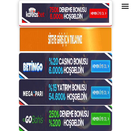
ope
me