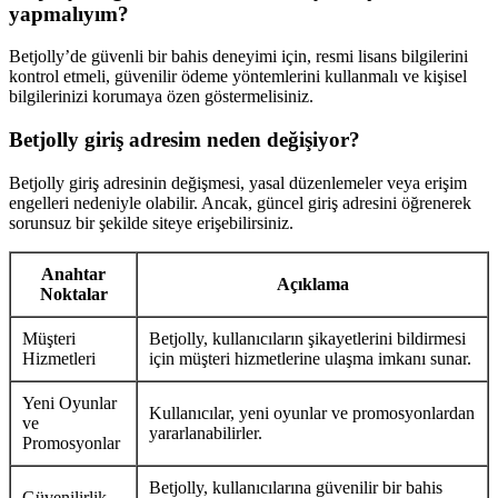
yapmalıyım?
Betjolly’de güvenli bir bahis deneyimi için, resmi lisans bilgilerini
kontrol etmeli, güvenilir ödeme yöntemlerini kullanmalı ve kişisel
bilgilerinizi korumaya özen göstermelisiniz.
Betjolly giriş adresim neden değişiyor?
Betjolly giriş adresinin değişmesi, yasal düzenlemeler veya erişim
engelleri nedeniyle olabilir. Ancak, güncel giriş adresini öğrenerek
sorunsuz bir şekilde siteye erişebilirsiniz.
Anahtar
Açıklama
Noktalar
Müşteri
Betjolly, kullanıcıların şikayetlerini bildirmesi
Hizmetleri
için müşteri hizmetlerine ulaşma imkanı sunar.
Yeni Oyunlar
Kullanıcılar, yeni oyunlar ve promosyonlardan
ve
yararlanabilirler.
Promosyonlar
Betjolly, kullanıcılarına güvenilir bir bahis
Güvenilirlik