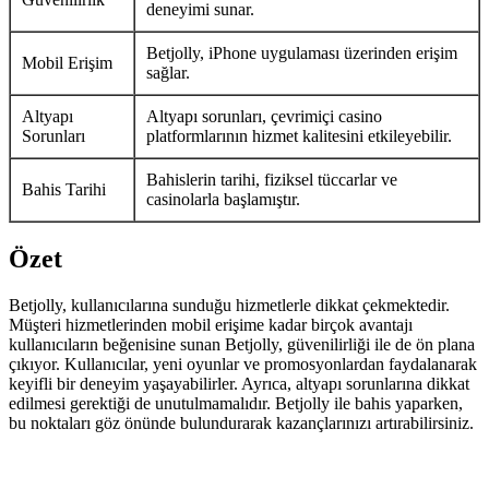
deneyimi sunar.
Betjolly, iPhone uygulaması üzerinden erişim
Mobil Erişim
sağlar.
Altyapı
Altyapı sorunları, çevrimiçi casino
Sorunları
platformlarının hizmet kalitesini etkileyebilir.
Bahislerin tarihi, fiziksel tüccarlar ve
Bahis Tarihi
casinolarla başlamıştır.
Özet
Betjolly, kullanıcılarına sunduğu hizmetlerle dikkat çekmektedir.
Müşteri hizmetlerinden mobil erişime kadar birçok avantajı
kullanıcıların beğenisine sunan Betjolly, güvenilirliği ile de ön plana
çıkıyor. Kullanıcılar, yeni oyunlar ve promosyonlardan faydalanarak
keyifli bir deneyim yaşayabilirler. Ayrıca, altyapı sorunlarına dikkat
edilmesi gerektiği de unutulmamalıdır. Betjolly ile bahis yaparken,
bu noktaları göz önünde bulundurarak kazançlarınızı artırabilirsiniz.