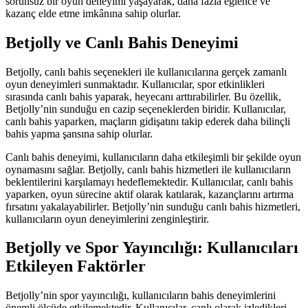
sorunsuz bir oyun deneyimi yaşayarak, daha fazla eğlence ve
kazanç elde etme imkânına sahip olurlar.
Betjolly ve Canlı Bahis Deneyimi
Betjolly, canlı bahis seçenekleri ile kullanıcılarına gerçek zamanlı
oyun deneyimleri sunmaktadır. Kullanıcılar, spor etkinlikleri
sırasında canlı bahis yaparak, heyecanı arttırabilirler. Bu özellik,
Betjolly’nin sunduğu en cazip seçeneklerden biridir. Kullanıcılar,
canlı bahis yaparken, maçların gidişatını takip ederek daha bilinçli
bahis yapma şansına sahip olurlar.
Canlı bahis deneyimi, kullanıcıların daha etkileşimli bir şekilde oyun
oynamasını sağlar. Betjolly, canlı bahis hizmetleri ile kullanıcıların
beklentilerini karşılamayı hedeflemektedir. Kullanıcılar, canlı bahis
yaparken, oyun sürecine aktif olarak katılarak, kazançlarını artırma
fırsatını yakalayabilirler. Betjolly’nin sunduğu canlı bahis hizmetleri,
kullanıcıların oyun deneyimlerini zenginleştirir.
Betjolly ve Spor Yayıncılığı: Kullanıcıları
Etkileyen Faktörler
Betjolly’nin spor yayıncılığı, kullanıcıların bahis deneyimlerini
önemli ölçüde etkilemektedir. Kullanıcılar, canlı olarak izledikleri