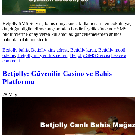
Betjolly SMS Servisi, bahis dünyasında kullanıcıların en çok ihtiyaç
duyduğu bilgilendirme araçlarından biridir.Üyelik sürecinde SMS
bildirimlerine onay veren kullanıcılar, güncellemelerden anında
haberdar olabilmektedir.
Betjolly bahis
,
Betjolly giriş adresi
,
Betjolly kayıt
,
Betjolly mobil
ödeme
,
Betjolly müşteri hizmetleri
,
Betjolly SMS Servisi
Leave a
comment
Betjolly: Güvenilir Casino ve Bahis
Platformu
28
May