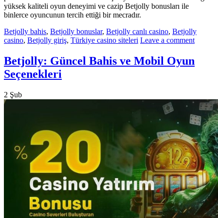
yüksek kaliteli oyun deneyimi ve cazip Betjolly bonusları ile
binlerce oyuncunun tercih ettiği bir mecradır.
Betjolly bahis
,
Betjolly bonuslar
,
Betjolly canlı casino
,
Betjolly
casino
,
Betjolly giriş
,
Türkiye casino siteleri
Leave a comment
Betjolly: Güncel Bahis ve Mobil Oyun
Seçenekleri
2
Şub