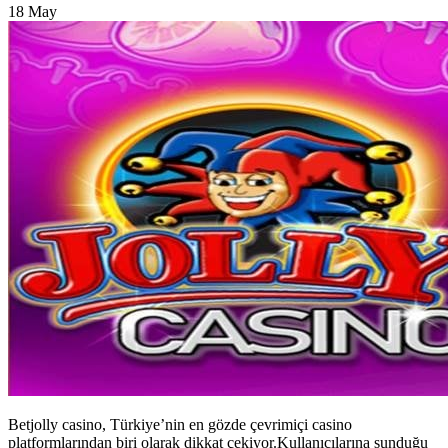
18
May
Betjolly casino, Türkiye’nin en gözde çevrimiçi casino
platformlarından biri olarak dikkat çekiyor.Kullanıcılarına sunduğu