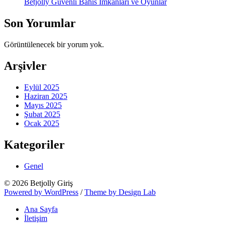
Betjolly Güvenli Bahis İmkanları ve Oyunlar
Son Yorumlar
Görüntülenecek bir yorum yok.
Arşivler
Eylül 2025
Haziran 2025
Mayıs 2025
Şubat 2025
Ocak 2025
Kategoriler
Genel
© 2026 Betjolly Giriş
Powered by WordPress
/
Theme by Design Lab
Ana Sayfa
İletişim