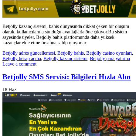
Betjolly kazanç sistemi, bahis dünyasında dikkat çeken bir oluşum
olarak, kullanıcılarına sunduğu avantajlarla öne çıkıyor.Bu sistem
sayesinde üyeler, Betjolly bahis platformunda daha yüksek
kazançlar elde etme fırsatına sahip oluyorlar.
Betjolly adres güncellemesi
,
Betjolly bahis
,
Betjolly casino oyunları
,
Betjolly hesap açma
,
Betjolly kazanç sistemi
,
Betjolly para yatırma
Leave a comment
Betjolly SMS Servisi: Bilgileri Hızla Alın
18
Haz