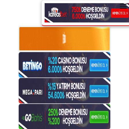
ope
me