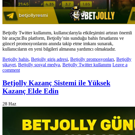
Betjolly Twitter kullanımı, kullanıcılarıyla etkileşimini artıran önemli
bir araçtır.Bu platform, Betjolly’nin sunduğu bahis fırsatlarını ve
güncel promosyonlarını anında takip etme imkanı sunarak,
kullanıcıların en yeni bilgileri almasına yardımcı olmaktadır.
Betjolly bahis
,
Betjolly giriş adresi
,
Betjolly promosyonları
,
Betjolly
şikayet
,
Betjolly sosyal medya
,
Betjolly Twitter kullanımı
Leave a
comment
Betjolly Kazanç Sistemi ile Yüksek
Kazanç Elde Edin
28
Haz