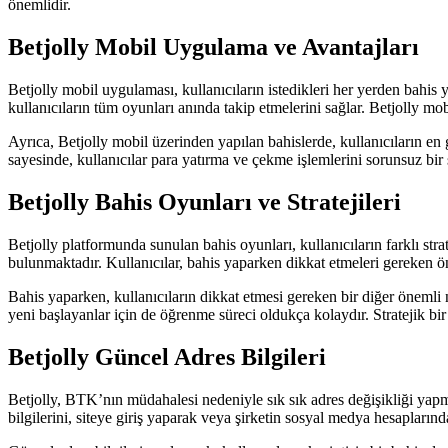
önemlidir.
Betjolly Mobil Uygulama ve Avantajları
Betjolly mobil uygulaması, kullanıcıların istedikleri her yerden bahis
kullanıcıların tüm oyunları anında takip etmelerini sağlar. Betjolly mob
Ayrıca, Betjolly mobil üzerinden yapılan bahislerde, kullanıcıların 
sayesinde, kullanıcılar para yatırma ve çekme işlemlerini sorunsuz bir ş
Betjolly Bahis Oyunları ve Stratejileri
Betjolly platformunda sunulan bahis oyunları, kullanıcıların farklı stra
bulunmaktadır. Kullanıcılar, bahis yaparken dikkat etmeleri gereken ön
Bahis yaparken, kullanıcıların dikkat etmesi gereken bir diğer önemli no
yeni başlayanlar için de öğrenme süreci oldukça kolaydır. Stratejik bir
Betjolly Güncel Adres Bilgileri
Betjolly, BTK’nın müdahalesi nedeniyle sık sık adres değişikliği yapm
bilgilerini, siteye giriş yaparak veya şirketin sosyal medya hesaplarınd