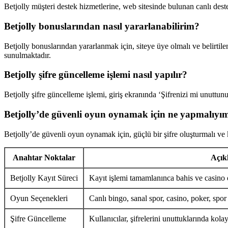
Betjolly müşteri destek hizmetlerine, web sitesinde bulunan canlı destek
Betjolly bonuslarından nasıl yararlanabilirim?
Betjolly bonuslarından yararlanmak için, siteye üye olmalı ve belirtile
sunulmaktadır.
Betjolly şifre güncelleme işlemi nasıl yapılır?
Betjolly şifre güncelleme işlemi, giriş ekranında ‘Şifrenizi mi unuttunuz
Betjolly’de güvenli oyun oynamak için ne yapmalıyı
Betjolly’de güvenli oyun oynamak için, güçlü bir şifre oluşturmalı ve ki
Anahtar Noktalar
Açık
Betjolly Kayıt Süreci
Kayıt işlemi tamamlanınca bahis ve casino o
Oyun Seçenekleri
Canlı bingo, sanal spor, casino, poker, spor 
Şifre Güncelleme
Kullanıcılar, şifrelerini unuttuklarında kola