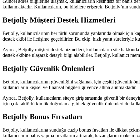
Güncel adres bilgilerine ulaşmak, kullanıcıların kesintisiz bir bahis den
kullanmaktadır. Kullanıcıların, bu bilgilere erişerek, Betjolly’nin 
Betjolly Müşteri Destek Hizmetleri
Betjolly, kullanıcılarının her türlü sorununda yanlarında olmak için ka
destek ekibi ile iletişime geçebilirler. Bu ekip, hızlı yanıt süreleriyle 
Ayrıca, Betjolly müşteri destek hizmetleri, kullanıcıların site hakkında
destek ekibine ulaşarak detaylı bilgi alabilirler. Betjolly, kullanıcı
Betjolly Güvenlik Önlemleri
Betjolly, kullanıcılarının güvenliğini sağlamak için çeşitli güvenlik ön
kullanıcıların kişisel ve finansal bilgileri güvence altına alınmaktadır.
Ayrıca, Betjolly, kullanıcıların siteye giriş sırasında güvenli bir den
için çok faktörlü kimlik doğrulama gibi ek güvenlik önlemleri de kull
Betjolly Bonus Fırsatları
Betjolly, kullanıcılarına sunduğu cazip bonus fırsatları ile dikkat çek
kullanıcıların bahis yapma fırsatlarını artırarak, kazançlarını maksimiz