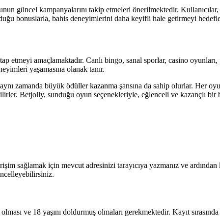
unun güncel kampanyalarını takip etmeleri önerilmektedir. Kullanıcılar, b
sunduğu bonuslarla, bahis deneyimlerini daha keyifli hale getirmeyi hedefl
tap etmeyi amaçlamaktadır. Canlı bingo, sanal sporlar, casino oyunları, p
eneyimleri yaşamasına olanak tanır.
aynı zamanda büyük ödüller kazanma şansına da sahip olurlar. Her oyun, 
ilirler. Betjolly, sunduğu oyun seçenekleriyle, eğlenceli ve kazançlı bi
 erişim sağlamak için mevcut adresinizi tarayıcıya yazmanız ve ardından ku
ncelleyebilirsiniz.
 olması ve 18 yaşını doldurmuş olmaları gerekmektedir. Kayıt sırasında g