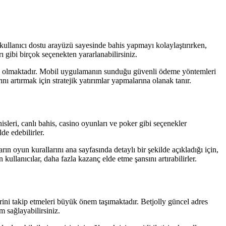
 kullanıcı dostu arayüzü sayesinde bahis yapmayı kolaylaştırırken,
ı gibi birçok seçenekten yararlanabilirsiniz.
mkün olmaktadır. Mobil uygulamanın sunduğu güvenli ödeme yöntemleri
nı artırmak için stratejik yatırımlar yapmalarına olanak tanır.
isleri, canlı bahis, casino oyunları ve poker gibi seçenekler
de edebilirler.
rın oyun kurallarını ana sayfasında detaylı bir şekilde açıkladığı için,
ullanıcılar, daha fazla kazanç elde etme şansını artırabilirler.
rini takip etmeleri büyük önem taşımaktadır. Betjolly güncel adres
m sağlayabilirsiniz.