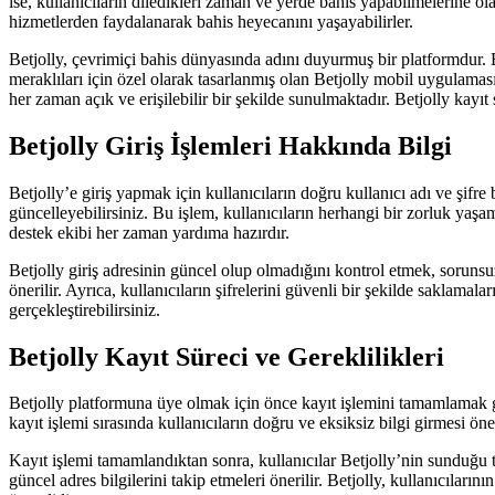
ise, kullanıcıların diledikleri zaman ve yerde bahis yapabilmelerine ol
hizmetlerden faydalanarak bahis heyecanını yaşayabilirler.
Betjolly, çevrimiçi bahis dünyasında adını duyurmuş bir platformdur. 
meraklıları için özel olarak tasarlanmış olan Betjolly mobil uygulaması,
her zaman açık ve erişilebilir bir şekilde sunulmaktadır. Betjolly kayıt
Betjolly Giriş İşlemleri Hakkında Bilgi
Betjolly’e giriş yapmak için kullanıcıların doğru kullanıcı adı ve şifre
güncelleyebilirsiniz. Bu işlem, kullanıcıların herhangi bir zorluk yaşam
destek ekibi her zaman yardıma hazırdır.
Betjolly giriş adresinin güncel olup olmadığını kontrol etmek, soruns
önerilir. Ayrıca, kullanıcıların şifrelerini güvenli bir şekilde saklamal
gerçekleştirebilirsiniz.
Betjolly Kayıt Süreci ve Gereklilikleri
Betjolly platformuna üye olmak için önce kayıt işlemini tamamlamak ger
kayıt işlemi sırasında kullanıcıların doğru ve eksiksiz bilgi girmesi öne
Kayıt işlemi tamamlandıktan sonra, kullanıcılar Betjolly’nin sunduğu tüm
güncel adres bilgilerini takip etmeleri önerilir. Betjolly, kullanıcılar